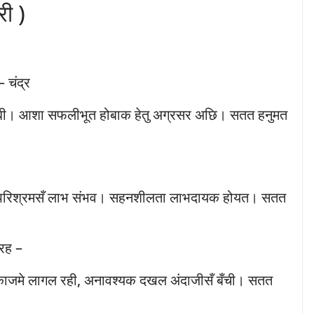
री )
– चंद्र
ी। आशा सफलीभूत होबाक हेतु अग्रसर अछि। सतत हनुमत
िन परिश्रमसँ लाभ संभव। सहनशीलता लाभदायक होयत। सतत
्रह –
न काजमे लागल रही, अनावश्यक दखल अंदाजीसँ बँची। सतत