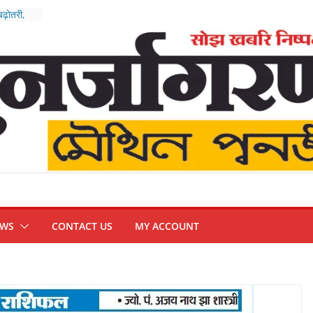
बढ़ोतरी,
रिजर्व
हाअभियान
ंपन्न, भारत
थम’
न
्हिप
EWS
CONTACT US
MY ACCOUNT