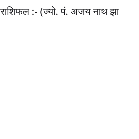
शिफल :- (ज्यो. पं. अजय नाथ झा