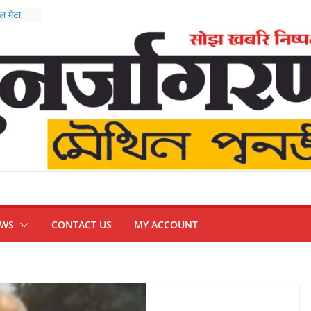
 मेटा,
ुख्य
तीन तस्कर
त्र आंदोलन
EWS
CONTACT US
MY ACCOUNT