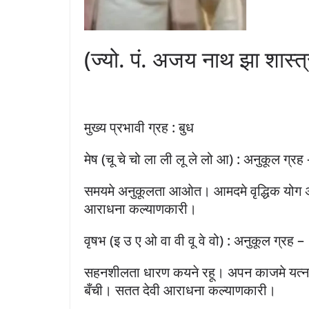
(ज्यो. पं. अजय नाथ झा शास्त्
मुख्य प्रभावी ग्रह : बुध
मेष (चू चे चो ला ली लू ले लो आ) : अनुकूल ग्रह 
समयमे अनुकूलता आओत। आमदमे वृद्धिक योग अछ
आराधना कल्याणकारी।
वृषभ (इ उ ए ओ वा वी वू वे वो) : अनुकूल ग्रह –
सहनशीलता धारण कयने रहू। अपन काजमे यत्नप
बँची। सतत देवी आराधना कल्याणकारी।