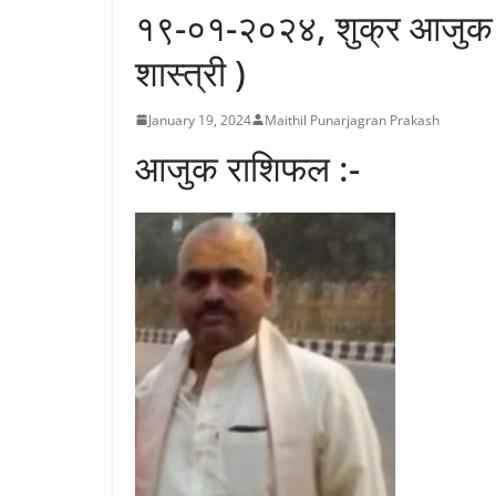
१९-०१-२०२४, शुक्र आजुक र
शास्त्री )
January 19, 2024
Maithil Punarjagran Prakash
आजुक राशिफल :-