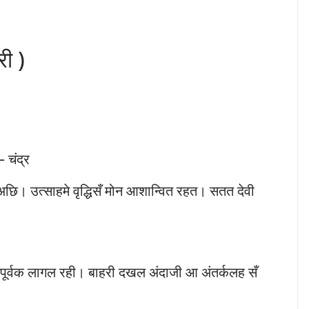
री )
– चंद्र
ि। उत्साहमे वृद्धिसँ मोन आशान्वित रहत। सतत देवी
ूर्वक लागल रही। बाहरी दखल अंदाजी आ अंतर्कलह सँ