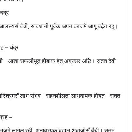
चंद्र
स्यसँ बँची, सावधानी पूर्वक अपन काजमे आगू बढ़ैत रहू।
रह – चंद्र
ी। आशा सफलीभूत होबाक हेतु अग्रसर अछि। सतत देवी
िन परिश्रमसँ लाभ संभव। सहनशीलता लाभदायक होयत। सतत
ग्रह –
न काजमे लागल रही, अनावश्यक दखल अंदाजीसँ बँची। सतत