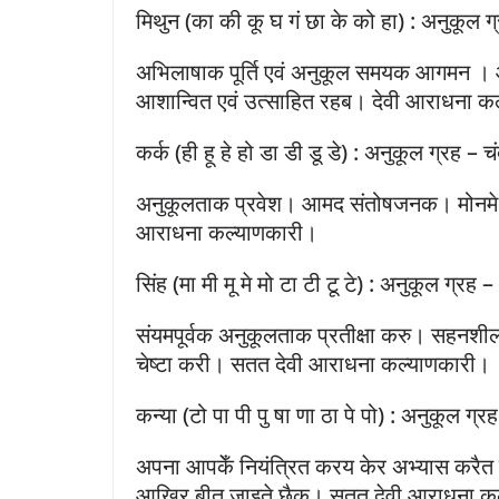
मिथुन (का की कू घ गं छा के को हा) : अनुकूल ग्
अभिलाषाक पूर्ति एवं अनुकूल समयक आगमन । 
आशान्वित एवं उत्साहित रहब। देवी आराधना क
कर्क (ही हू हे हो डा डी डू डे) : अनुकूल ग्रह – चं
अनुकूलताक प्रवेश। आमद संतोषजनक। मोनमे आ
आराधना कल्याणकारी।
सिंह (मा मी मू मे मो टा टी टू टे) : अनुकूल ग्रह –
संयमपूर्वक अनुकूलताक प्रतीक्षा करु। सहनशी
चेष्टा करी। सतत देवी आराधना कल्याणकारी।
कन्या (टो पा पी पु षा णा ठा पे पो) : अनुकूल ग्र
अपना आपकेँ नियंत्रित करय केर अभ्यास कर
आखिर बीत जाइते छैक। सतत देवी आराधना क