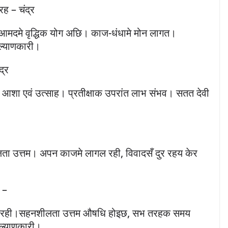
रह – चंद्र
आमदमे वृद्धिक योग अछि। काज-धंधामे मोन लागत।
ल्याणकारी।
द्र
शा एवं उत्साह। प्रतीक्षाक उपरांत लाभ संभव। सतत देवी
लता उत्तम। अपन काजमे लागल रही, विवादसँ दुर रहय केर
ह –
ैत रही।सहनशीलता उत्तम औषधि होइछ, सभ तरहक समय
ल्याणकारी।