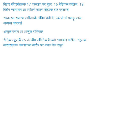
बिहार मंत्रिमंडलक 17 प्रस्ताव पर मुहर, 16 मेडिकल कॉलेज, 19
विशेष न्यायालय आ स्पोर्ट्स साइंस सेंटरक बाट प्रशस्त
सरकारक राजस्व कर्मीसभकेँ अंतिम चेतौनी, 24 घंटामे पकड़ू काज,
अन्यथा कारबाई
आजुक पंचांग आ आजुक राशिफल
सैनिक स्कूलकेँ लऽ संसदीय समितिक बैठकमे गरमायल माहौल, राहुलक
आरएसएसक कब्जावाला आरोप पर मांगल गेल सबूत