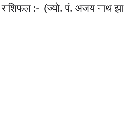
ाशिफल :- (ज्यो. पं. अजय नाथ झा