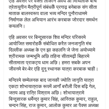
एहि अवसर पर वक्ता लोकनि अवध आ मिथिलाक बीच
त्रेतायुगीन मैत्रीपूर्ण संबंधकेँ प्रगाढ़ बनेबाक संग सीता
माताक बालस्वरूप वाला भव्य मन्दिर पुनौराधाममे
निर्माणक लेल अभियान आरंभ करबाक जोरदार समर्थन
कयलनि।
एहि अवसर पर बिन्दुसारक शिव मन्दिर परिसरमे
आयोजित समारोहकेँ संबोधित करैत जनजागृति मंच
दिल्लीक अध्यक्ष के एन झा कहलनि जे जेना अयोध्यामे
श्रीरामक जन्मभूमि अछि तहिना सीतामढ़ी बिहारमे
सीतामाता प्राकट्य धाम अछि। हमरा सबके अपन
जीवनमे बेर-बेर एहि दुनू स्थानक यात्रा करबाक चाही।
मन्दिरमे सम्मेलनक बाद जानकी ज्योति जागृति यात्रा
एकटा शोभायात्राक रूपमें आगाँ बरौली दिस बढ़ि गेल,
जतय आइ रात्रि विश्राम अछि। शोभायात्रामे
बिन्दुसारक धर्मेन्द्र कुमार सिंह, आस्तिक कुमार, राहुल,
चन्दन सिंह, राज कुमार, आलोक कुमार आ पैक्स अध्यक्ष