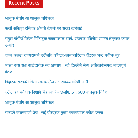
Recent Posts
आजुक पंचांग आ आजुक राशिफल
फर्जी आँकड़ा देनिहार औषधि कंपनी पर सख्त कार्रवाई
राहुल गांधीसँ किरेन रिजिजूक सकारात्मक वार्ता, संसदक गतिरोध समाप्त होएबाक जगल
उम्मीद
राघव चड्ढा राज्यसभामे उठौलनि डॉक्टर-डायग्नोस्टिक सेंटरक ‘कट मनी’क मुद्दा
भारत-रूस रक्षा साझेदारीक नव अध्याय : नई दिल्लीमे सैन्य अधिकारीसभक महत्वपूर्ण
बैठक
बिहारक सरकारी विद्यालयसभ लेल नव समय-सारिणी जारी
स्टील हब बनेबाक दिशामे बिहारक पैघ छलांग, 51,600 करोड़क निवेश
आजुक पंचांग आ आजुक राशिफल
राजदमे बयानबाजी तेज, भाई वीरेंद्रक मुख्य प्रवक्तापर परोक्ष हमला