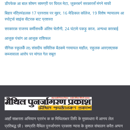
डीपफेक आ बाल शोषण सामग्री पर घिरल मेटा, जुकरबर्ग सरकारसँ मंगने माफी
बिहार मंत्रिमंडलक 17 प्रस्ताव पर मुहर, 16 मेडिकल कॉलेज, 19 विशेष न्यायालय आ
स्पोर्ट्स साइंस सेंटरक बाट प्रशस्त
सरकारक राजस्व कर्मीसभकेँ अंतिम चेतौनी, 24 घंटामे पकड़ू काज, अन्यथा कारबाई
आजुक पंचांग आ आजुक राशिफल
सैनिक स्कूलकेँ लऽ संसदीय समितिक बैठकमे गरमायल माहौल, राहुलक आरएसएसक
कब्जावाला आरोप पर मांगल गेल सबूत
आहाँ साक्षरता अभियान प्रारंभ क क मिथिलाक्षर लिपि के मुख्यधारा में आनय लेल
प्रतिबद्ध छी। सम्प्रति मैथिल पुनर्जागरण प्रकाश न्यास के कुशल संचालन करैत अप्पन