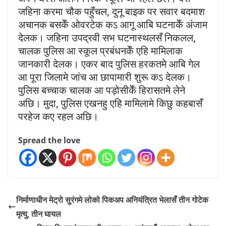
जहिना करमा चौक पहुँचल, दुनू बाइक पर सवार बदमाश
अचानक बसकेँ ओवरटेक कऽ आगू आबि घटनाकेँ अंजाम
देलक। जहिना उपद्रवी सभ घटनास्थलसँ निकलल,
चालक पुलिस आ स्कूल प्रबंधनकेँ एहि मामिलाक
जानकारी देलक। एकर बाद पुलिस हरकतमे आबि गेल
आ पूरा जिलामे जांच आ छापामारी शुरू कऽ देलक।
पुलिस बच्चाक चालक आ पड़ोसीकेँ हिरासतमे लेने
अछि। मुदा, पुलिस एखनहु एहि मामिलामे किछु कहबासँ
परहेज कए रहल अछि।
Spread the love
निर्माणाधीन मेट्रो सुरंगमे लोको पिकअप अनियंत्रित भेलासँ तीन गोटेक
मृत्यु, तीन घायल