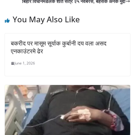
बिहार विधानमंडलक शीत सत्र २५ नवंबरसँ, बहसक अनेक मुद्दा
You May Also Like
बकरीद पर मासूम सूर्याक कुर्बानी दय वला असद
एनकाउंटरमे ढेर
June 1, 2026