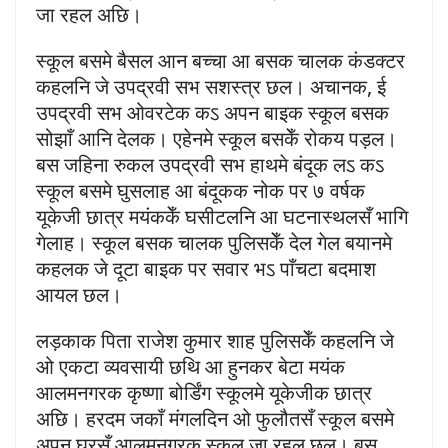
जा रहल अछि।
स्कूल बसमे बैसल आन बच्चा आ बसक चालक कंडक्टर
कहलनि जे उपद्रवी सभ सशस्त्र छल। अचानक, ई
उपद्रवी सभ ओवरटेक कऽ अपन बाइक स्कूल बसक
सोझाँ आनि देलक। एहेनमे स्कूल बसकेँ रोकय पड़ल।
बस जहिना रुकल उपद्रवी सभ हाथमे बंदूक लऽ कऽ
स्कूल बसमे घुसलाह आ बंदूकक नोक पर ७ वर्षक
यूकेजी छात्र मयंककेँ घसीटलनि आ घटनास्थलसँ भागि
गेलाह। स्कूल बसक चालक पुलिसकेँ देल गेल बयानमे
कहलक जे दूटा बाइक पर सवार भऽ पाँचटा बदमाश
आयल छल।
लड़काक पिता राजेश कुमार शाह पुलिसकेँ कहलनि जे
ओ एकटा व्यवसायी छथि आ हुनकर बेटा मयंक
आलमनगरक कृष्णा बोर्डिंग स्कूलमे यूकेजीक छात्र
अछि। हरदम जकाँ मंगलदिन ओ फुलौतसँ स्कूल बसमे
अपन घरसँ आलमनगरक स्कूल जा रहल छल। बस