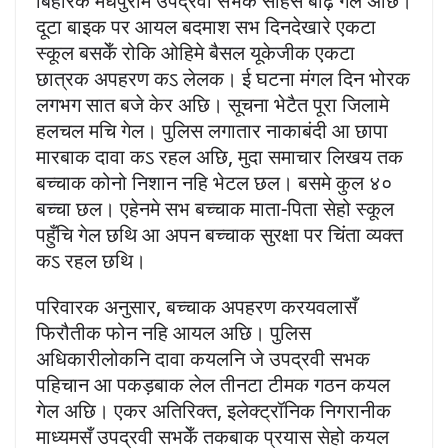
बिहारक मधेपुरामे उपद्रवी सभक साहस बढ़ि गेल अछि।
दूटा बाइक पर आयल बदमाश सभ दिनदेखारे एकटा
स्कूल बसकेँ रोकि ओहिमे बैसल यूकेजीक एकटा
छात्रक अपहरण कऽ लेलक। ई घटना मंगल दिन भोरक
लगभग सात बजे केर अछि। सूचना भेटैत पूरा जिलामे
हलचल मचि गेल। पुलिस लगातार नाकाबंदी आ छापा
मारबाक दावा कऽ रहल अछि, मुदा समाचार लिखय तक
बच्चाक कोनो निशान नहि भेटल छल। बसमे कुल ४०
बच्चा छल। एहेनमे सभ बच्चाक माता-पिता सेहो स्कूल
पहुँचि गेल छथि आ अपन बच्चाक सुरक्षा पर चिंता व्यक्त
कऽ रहल छथि।
परिवारक अनुसार, बच्चाक अपहरण करयवलासँ
फिरौतीक फोन नहि आयल अछि। पुलिस
अधिकारीलोकनि दावा कयलनि जे उपद्रवी सभक
पहिचान आ पकड़बाक लेल तीनटा टीमक गठन कयल
गेल अछि। एकर अतिरिक्त, इलेक्ट्रॉनिक निगरानीक
माध्यमसँ उपद्रवी सभकेँ तकबाक प्रयास सेहो कयल