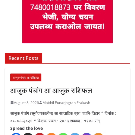
Recent Posts
आजुक पंचांग आ राशिफल
आजुक पंचांग आ आजुक राशिफल
August 8, 2026
Maithil Punarjagran Prakash
आजुक पंचांग (सूर्योदयकालीन) आ साप्ताहिक व्रत पावनि-तिहार * दिनांक :
०८-०८-२०२६ * विक्रम संवत : २०८३ शकाब्द : १९४८ सन्
Spread the love