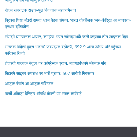
सीएम सम्राटक सड़क-पुल विकासक महाअभियान
ब्रिक्स शिक्षा मंत्री सभक १३म बैठक संपन्न, भारत दोहरौलक ‘जन-केंद्रित आ मानवता-
प्रथम’ दृष्टिकोण
संसदमे घमासानक आसार, कांग्रेस अपन सांसदसभकेँ जारी कएलक तीन लाइनक व्हिप
भारतक विदेशी मुद्रा भंडारमे जबरदस्त बढ़ोतरी, 692.9 अरब डॉलर धरि पहुँचल
फॉरेक्स रिजर्व
तेजस्वी यादवक नेतृत्व पर कांग्रेसक प्रश्न, महागठबंधनमे मंथनक मांग
बिहारमे साइबर अपराध पर भारी प्रहार, 507 आरोपी गिरफ्तार
आजुक पंचांग आ आजुक राशिफल
फर्जी आँकड़ा देनिहार औषधि कंपनी पर सख्त कार्रवाई