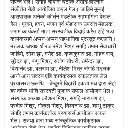
संपन्न भेल। संगहि चौबीस घंटाक अखंड हरिनाम
संकीर्तन सेहो आयोजित कएल गेल। जाहिमे मुम्बई
आसपासक अनेको कीर्तन मंडलीक सहभागिता देखल
गेल। पूजन, हवन, भजन एवं भंडाराक उपरांत मंडलक
तमाम कार्यकर्ता माता सरस्वतीक विदाई करैत एहि भव्य
कार्यक्रममे अप्पन-अप्पन सहभागिता प्रस्तुत कएलनि।
मंडलक अध्यक्ष धीरज रमेश मिश्र संगहि तमाम सेवाधारी
जाहिमे, रमेश झा, गणेश झा, कृष्णकुमार झा, मोहन राय,
सुरेंद्र झा, पप्पू मिश्र, संतोष चौधरी, धर्मेन्द्र झा,
विद्यानंद झा, बलराम झा, नीलेश मिश्र संगहि मंडलक
आनो आन सदस्य एहि कार्यक्रमक सफलताक लेल
प्रयासरत छलथि। चेम्बूरमे बिहारी एकता मंच द्वारा सेहो
हर वर्षक भांति सरस्वती पूजाक सफल आयोजन भेल।
संस्थाक अध्यक्ष कौशल मिश्र, संगहि नारायण झा,
प्रदीप मिश्र, गोकुल मिश्र, विश्वनाथ झा, शम्भू ठाकुर
संगहि तमाम कार्यकर्ताक प्रयाससँ आयोजन सफल
भेल। संस्था द्वारा भव्य सांस्कृतिक कार्यक्रमक
आयोजन सेहो भेल, जाहिमे मिथिलाक प्रसिद्ध गायक