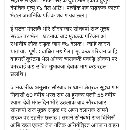
सहरसामे एकटा भीषण सड़क दुर्घटनामे एकटा बुजुर्ग
दंपतिक मृत्यु भs गेल अछि। पत्नीक शव सड़कक कातमे
भेटल जखनिकि पतिक शव गायब छल।
ई घटना मंगलकेँ भोरे सौरबाजार सोनवर्षा राज मुख्य
सड़क पर भेल। घटनाक बाद मृतकक परिजन आ
स्थानीय लोक सड़क जाम कs देलक। जाहि कारण
यातायात पूर्णतः बाधित भs गेल। मृतकक परिजन जाहि
वाहनसँ दुर्घटना भेल ओकर चालककेँ पकड़ि ओकरा पर
कारवाई कs उचित मुआवजा देबाक मांग कऽ रहल
छलथि।
जानकारीक अनुसार सौरबाजार थाना क्षेत्रक सुहथ गाम
निवासी 60 वर्षीय भरत राम आ हुनकर पत्नी 55 वर्षीय
श्यामा देवी मंगलदिन भोरे उठलाक बाद सौरबाजार
सोनवर्षा राज मुख्य सड़क पर अपन दलानक सामने
सड़क पर टहलैत छलाह। तखने सोनवर्षा राज दिसिसँ
आबि रहल एकटा तेज गतिक अनियंत्रित अनजान वाहन