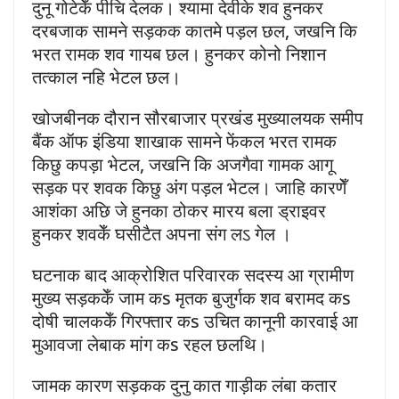
दुनू गोटेकेँ पीचि देलक। श्यामा देवीके शव हुनकर
दरबजाक सामने सड़कक कातमे पड़ल छल, जखनि कि
भरत रामक शव गायब छल। हुनकर कोनो निशान
तत्काल नहि भेटल छल।
खोजबीनक दौरान सौरबाजार प्रखंड मुख्यालयक समीप
बैंक ऑफ इंडिया शाखाक सामने फेंकल भरत रामक
किछु कपड़ा भेटल, जखनि कि अजगैवा गामक आगू
सड़क पर शवक किछु अंग पड़ल भेटल। जाहि कारणेँ
आशंका अछि जे हुनका ठोकर मारय बला ड्राइवर
हुनकर शवकेँ घसीटैत अपना संग लऽ गेल ।
घटनाक बाद आक्रोशित परिवारक सदस्य आ ग्रामीण
मुख्य सड़ककेँ जाम कs मृतक बुजुर्गक शव बरामद कs
दोषी चालककेँ गिरफ्तार कs उचित कानूनी कारवाई आ
मुआवजा लेबाक मांग कs रहल छलथि।
जामक कारण सड़कक दुनु कात गाड़ीक लंबा कतार