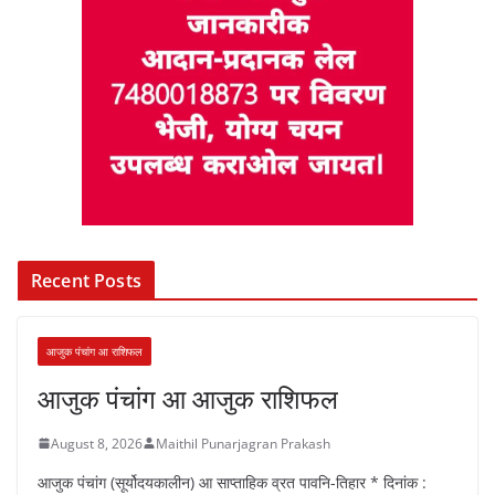
Recent Posts
आजुक पंचांग आ राशिफल
आजुक पंचांग आ आजुक राशिफल
August 8, 2026
Maithil Punarjagran Prakash
आजुक पंचांग (सूर्योदयकालीन) आ साप्ताहिक व्रत पावनि-तिहार * दिनांक :