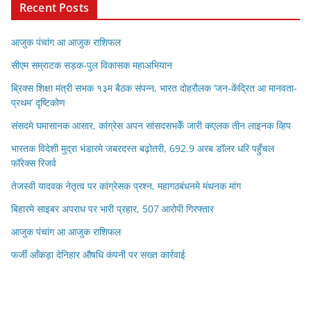
Recent Posts
आजुक पंचांग आ आजुक राशिफल
सीएम सम्राटक सड़क-पुल विकासक महाअभियान
ब्रिक्स शिक्षा मंत्री सभक १३म बैठक संपन्न, भारत दोहरौलक ‘जन-केंद्रित आ मानवता-
प्रथम’ दृष्टिकोण
संसदमे घमासानक आसार, कांग्रेस अपन सांसदसभकेँ जारी कएलक तीन लाइनक व्हिप
भारतक विदेशी मुद्रा भंडारमे जबरदस्त बढ़ोतरी, 692.9 अरब डॉलर धरि पहुँचल
फॉरेक्स रिजर्व
तेजस्वी यादवक नेतृत्व पर कांग्रेसक प्रश्न, महागठबंधनमे मंथनक मांग
बिहारमे साइबर अपराध पर भारी प्रहार, 507 आरोपी गिरफ्तार
आजुक पंचांग आ आजुक राशिफल
फर्जी आँकड़ा देनिहार औषधि कंपनी पर सख्त कार्रवाई