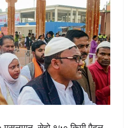
मुसलमान, सेहो १५० किमी पैदल