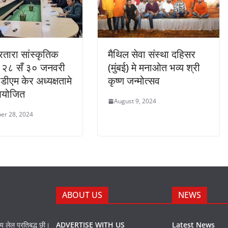
्रतारा सांस्कृतिक
मैथिल सेवा संस्था दहिसर
व २८ सँ ३० जनवरी
(मुंबई) मे मनाओत भव्य श्री
ीएम केर अध्यक्षतामे
कृष्ण जन्मोत्सव
आयोजित
August 9, 2024
er 28, 2024
ABOUT US
NEWS
नय लेल प्रतिबद्ध छी।
ADVERTISE WITH US
Latest News