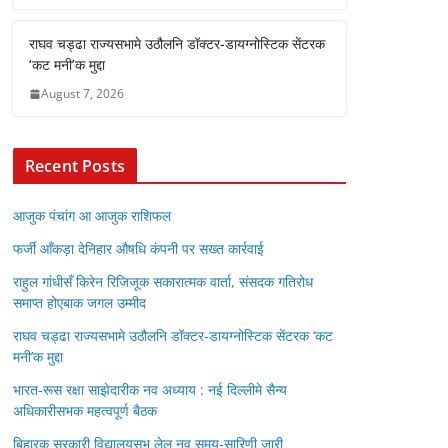
राघव चड्ढा राज्यसभामे उठौलनि डॉक्टर-डायग्नोस्टिक सेंटरक
‘कट मनी’क मुद्दा
August 7, 2026
Recent Posts
आजुक पंचांग आ आजुक राशिफल
फर्जी आँकड़ा देनिहार औषधि कंपनी पर सख्त कार्रवाई
राहुल गांधीसँ किरेन रिजिजूक सकारात्मक वार्ता, संसदक गतिरोध
समाप्त होएबाक जगल उम्मीद
राघव चड्ढा राज्यसभामे उठौलनि डॉक्टर-डायग्नोस्टिक सेंटरक ‘कट
मनी’क मुद्दा
भारत-रूस रक्षा साझेदारीक नव अध्याय : नई दिल्लीमे सैन्य
अधिकारीसभक महत्वपूर्ण बैठक
बिहारक सरकारी विद्यालयसभ लेल नव समय-सारिणी जारी