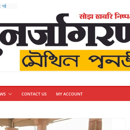
 : नई
बैठक
 सख्त
वार्ता,
म्मीद
र-
EWS
CONTACT US
MY ACCOUNT