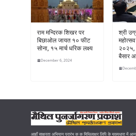
राम मन्दिरक शिखर पर
श्री उग
बिछाओल जायत १० फीट
महोत्स
सोना, १५ मार्च धरिक लक्ष्य
२०२५, ड
बैसार 
December 6, 2024
Decemb
आहाँ साक्षरता अभियान प्रारंभ क क मिथिलाक्षर लिपि के मुख्यधारा में आ