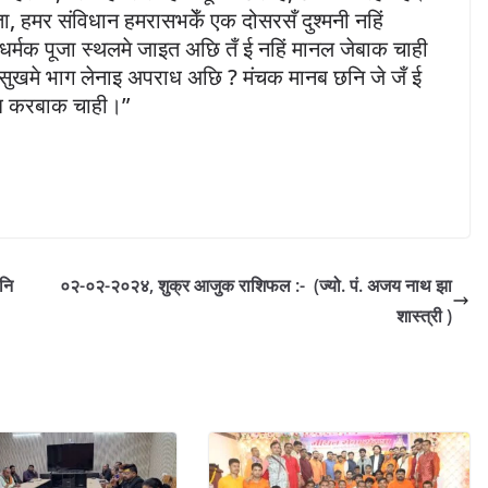
 हमर संविधान हमरासभकेँ एक दोसरसँ दुश्मनी नहिं
धर्मक पूजा स्थलमे जाइत अछि तँ ई नहिं मानल जेबाक चाही
ुखमे भाग लेनाइ अपराध अछि ? मंचक मानब छनि जे जँ ई
ाध करबाक चाही।”
नि
०२-०२-२०२४, शुक्र आजुक राशिफल :- (ज्यो. पं. अजय नाथ झा
शास्त्री )