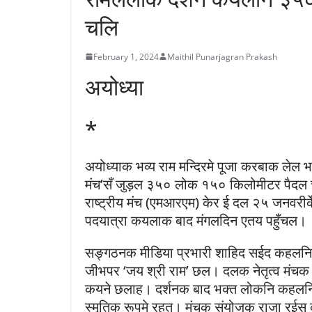
चलि
February 1, 2024
Maithil Punarjagran Prakash
अयोध्या
*
अयोध्याक भव्य राम मन्दिरमे पूजा करबाक लेल
मंच’सँ जुड़ल ३५० लोक १५० किलोमीटर पैदल 
राष्ट्रीय मंच (एमआरएम) केर ई दल २५ जनव
पदयात्रा कयलाक बाद मंगलदिन एतय पहुँचल।
सङ्गठनक मीडिया प्रभारी शाहिद सईद कहलनि 
जीभपर ‘जय श्री राम’ छल। दलक नेतृत्व मंच
कयने छलाह। दर्शनक बाद भक्त लोकनि कहलनि 
स्मृतिक रूपमे रहत। मंचक संयोजक राजा रईस