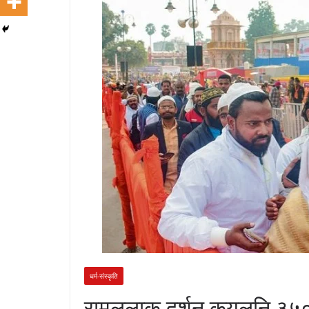
धर्म-संस्कृति
रामललाक दर्शन कयलनि ३५० 