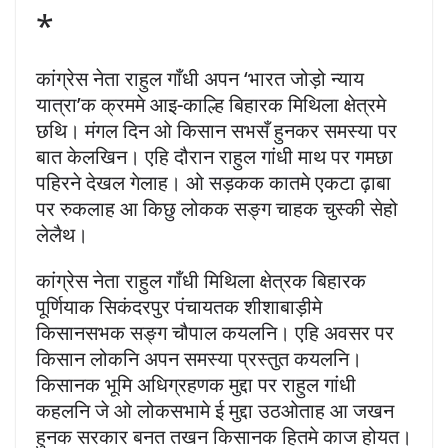
*
कांग्रेस नेता राहुल गाँधी अपन ‘भारत जोड़ो न्याय
यात्रा’क क्रममे आइ-काल्हि बिहारक मिथिला क्षेत्रमे
छथि। मंगल दिन ओ किसान सभसँ हुनकर समस्या पर
बात केलखिन। एहि दौरान राहुल गांधी माथ पर गमछा
पहिरने देखल गेलाह। ओ सड़कक कातमे एकटा ढ़ाबा
पर रुकलाह आ किछु लोकक सङ्ग चाहक चुस्की सेहो
लेलैथ।
कांग्रेस नेता राहुल गाँधी मिथिला क्षेत्रक बिहारक
पूर्णियाक सिकंदरपुर पंचायतक शीशाबाड़ीमे
किसानसभक सङ्ग चौपाल कयलनि। एहि अवसर पर
किसान लोकनि अपन समस्या प्रस्तुत कयलनि।
किसानक भूमि अधिग्रहणक मुद्दा पर राहुल गांधी
कहलनि जे ओ लोकसभामे ई मुद्दा उठओताह आ जखन
हुनक सरकार बनत तखन किसानक हितमे काज होयत।