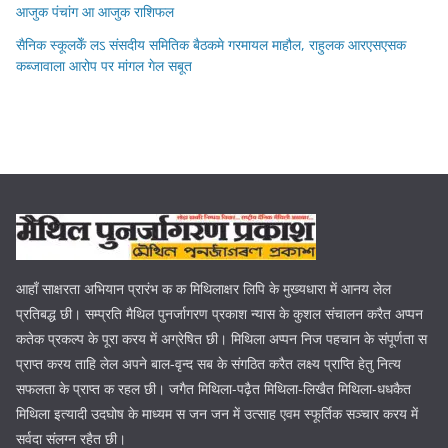
आजुक पंचांग आ आजुक राशिफल
सैनिक स्कूलकेँ लऽ संसदीय समितिक बैठकमे गरमायल माहौल, राहुलक आरएसएसक
कब्जावाला आरोप पर मांगल गेल सबूत
आहाँ साक्षरता अभियान प्रारंभ क क मिथिलाक्षर लिपि के मुख्यधारा में आनय लेल
प्रतिबद्ध छी। सम्प्रति मैथिल पुनर्जागरण प्रकाश न्यास के कुशल संचालन करैत अप्पन
कतेक प्रकल्प के पूरा करय में अग्रेषित छी। मिथिला अप्पन निज पहचान के संपूर्णता स
प्राप्त करय ताहि लेल अपने बाल-वृन्द सब के संगठित करैत लक्ष्य प्राप्ति हेतु नित्य
सफलता के प्राप्त क रहल छी। जगैत मिथिला-पढ़ैत मिथिला-लिखैत मिथिला-धधकैत
मिथिला इत्यादी उदघोष के माध्यम स जन जन में उत्साह एवम स्फूर्तिक सञ्चार करय में
सर्वदा संलग्न रहैत छी।