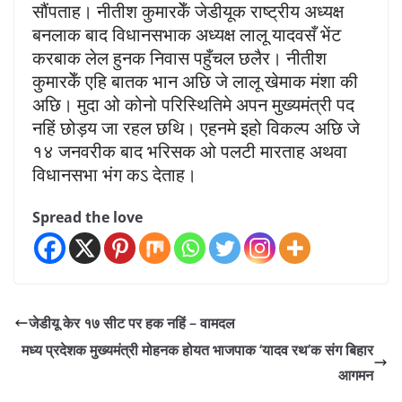
सौंपताह। नीतीश कुमारकेँ जेडीयूक राष्ट्रीय अध्यक्ष
बनलाक बाद विधानसभाक अध्यक्ष लालू यादवसँ भेंट
करबाक लेल हुनक निवास पहुँचल छलैर। नीतीश
कुमारकेँ एहि बातक भान अछि जे लालू खेमाक मंशा की
अछि। मुदा ओ कोनो परिस्थितिमे अपन मुख्यमंत्री पद
नहिं छोड़य जा रहल छथि। एहनमे इहो विकल्प अछि जे
१४ जनवरीक बाद भरिसक ओ पलटी मारताह अथवा
विधानसभा भंग कऽ देताह।
Spread the love
जेडीयू केर १७ सीट पर हक नहिं – वामदल
मध्य प्रदेशक मुख्यमंत्री मोहनक होयत भाजपाक ‘यादव रथ’क संग बिहार
आगमन