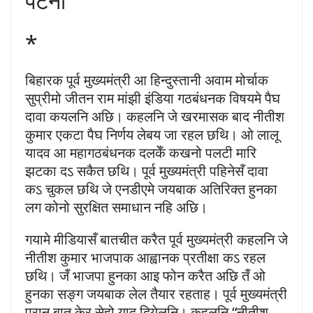
पटना
*
बिहारक पूर्व मुख्यमंत्री आ हिन्दुस्तानी अवाम मोर्चाक
सुप्रीमो जीतन राम मांझी इंडिया गठबंधनक विषयमे पैघ
दावा कयलनि अछि। कहलनि जे खरमासक बाद नीतीश
कुमार एकटा पैघ निर्णय लेबय जा रहल छथि। ओ लालू
यादव आ महागठबंधनक दलकेँ कखनो पलटी मारि
झटका दऽ सकैत छथि। पूर्व मुख्यमंत्री पहिनेसँ दावा
कऽ चुकल छथि जे एनडीएमे जयबाक अतिरिक्त हुनका
लग कोनो सुरक्षित समाधान नहि अछि।
गयामे मीडियासँ बातचीत करैत पूर्व मुख्यमंत्री कहलनि जे
नीतीश कुमार भाजपाक आह्वानक प्रतीक्षा कऽ रहल
छथि। जँ भाजपा हुनका आइ फोन करैत अछि तँ ओ
हुनका सङ्ग जयबाक लेल तैयार रहताह। पूर्व मुख्यमंत्री
पुरान बात केर सेहो याद दियेलनि। कहलनि “नीतीश