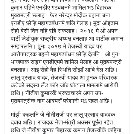
कुमार पहिने एनडीए गठबंधनमे शामिल भऽ बिहारक
मुख्यमंत्री छलाह। फेर नरेन्द्र मोदीक बहाना बना
एनडीए छोड़ि महागठबंधनमे चलि गेलाह। मुदा ओइठाम
सेहो बेसी दिन नहिं रहि सकलाह। २०१६ मे ओ अपन
पार्टी जेडीयूक राष्ट्रीय अध्यक्ष बनलाह आ पार्टीक कमान
सम्हारलनि। पुनः २०१७ मे तेजस्वी यादव पर
आरोपपत्रक बहन्ने महागठबंधन छोड़ि देलनि। ओ पुनः
भाजपाक सङ्ग एनडीएममे शामिल भेलाह आ मुख्यमन्त्री
बनलाह। आइ सेहो वैह स्थिति सोझाँ आबि गेल अछि।
लालू प्रसाद यादव, तेजस्वी यादव आ हुनक परिवारक
कतेको सदस्य लैंड फॉर जॉब घोटाला मामलामे आरोपी
छथि। नीतीश कुमारकेँ भ्रष्टाचारमे अपन उप-
मुख्यमंत्रीक नाम आबयसँ परेशानी भऽ रहल अछि।
मांझी कहलनि जे नीतीशजी पर लालू प्रसाद यादवक
दबाव अछि। राजदक नेता-मंत्री अक्सर पूछैत रहैत
छथि जे नीतीश कुमार बिहारक कमान तेजस्वीकेँ कहिया