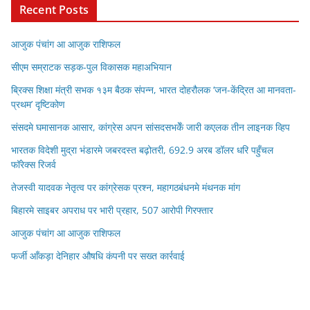
Recent Posts
आजुक पंचांग आ आजुक राशिफल
सीएम सम्राटक सड़क-पुल विकासक महाअभियान
ब्रिक्स शिक्षा मंत्री सभक १३म बैठक संपन्न, भारत दोहरौलक ‘जन-केंद्रित आ मानवता-
प्रथम’ दृष्टिकोण
संसदमे घमासानक आसार, कांग्रेस अपन सांसदसभकेँ जारी कएलक तीन लाइनक व्हिप
भारतक विदेशी मुद्रा भंडारमे जबरदस्त बढ़ोतरी, 692.9 अरब डॉलर धरि पहुँचल
फॉरेक्स रिजर्व
तेजस्वी यादवक नेतृत्व पर कांग्रेसक प्रश्न, महागठबंधनमे मंथनक मांग
बिहारमे साइबर अपराध पर भारी प्रहार, 507 आरोपी गिरफ्तार
आजुक पंचांग आ आजुक राशिफल
फर्जी आँकड़ा देनिहार औषधि कंपनी पर सख्त कार्रवाई