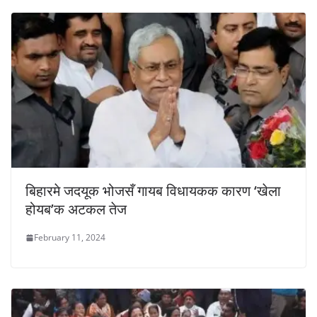
बिहारमे जदयूक भोजसँ गायब विधायकक कारण ‘खेला
होयब’क अटकल तेज
February 11, 2024