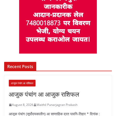
Recent Posts
आजुक पंचांग आ राशिफल
आजुक पंचांग आ आजुक राशिफल
August 8, 2026
Maithil Punarjagran Prakash
आजुक पंचांग (सूर्योदयकालीन) आ साप्ताहिक व्रत पावनि-तिहार * दिनांक :