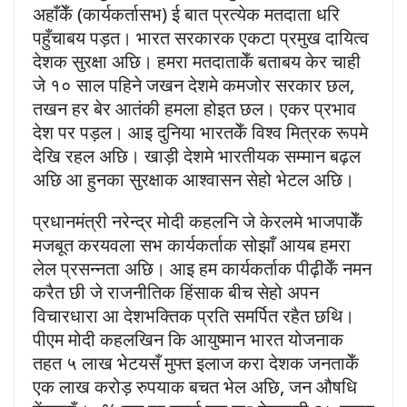
अहाँकेँ (कार्यकर्तासभ) ई बात प्रत्येक मतदाता धरि
पहुँचाबय पड़त। भारत सरकारक एकटा प्रमुख दायित्व
देशक सुरक्षा अछि। हमरा मतदाताकेँ बताबय केर चाही
जे १० साल पहिने जखन देशमे कमजोर सरकार छल,
तखन हर बेर आतंकी हमला होइत छल। एकर प्रभाव
देश पर पड़ल। आइ दुनिया भारतकेँ विश्व मित्रक रूपमे
देखि रहल अछि। खाड़ी देशमे भारतीयक सम्मान बढ़ल
अछि आ हुनका सुरक्षाक आश्वासन सेहो भेटल अछि।
प्रधानमंत्री नरेन्द्र मोदी कहलनि जे केरलमे भाजपाकेँ
मजबूत करयवला सभ कार्यकर्ताक सोझाँ आयब हमरा
लेल प्रसन्नता अछि। आइ हम कार्यकर्ताक पीढ़ीकेँ नमन
करैत छी जे राजनीतिक हिंसाक बीच सेहो अपन
विचारधारा आ देशभक्तिक प्रति समर्पित रहैत छथि।
पीएम मोदी कहलखिन कि आयुष्मान भारत योजनाक
तहत ५ लाख भेटयसँ मुफ्त इलाज करा देशक जनताकेँ
एक लाख करोड़ रुपयाक बचत भेल अछि, जन औषधि