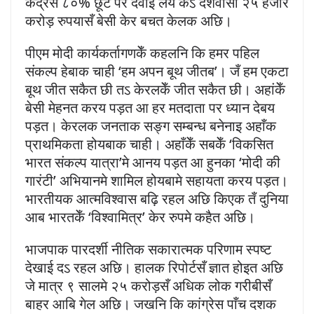
केंद्रसँ ८०% छूट पर दवाई लय कऽ देशवासी २५ हजार
करोड़ रुपयासँ बेसी केर बचत केलक अछि।
पीएम मोदी कार्यकर्तागणकेँ कहलनि कि हमर पहिल
संकल्प हेबाक चाही ‘हम अपन बूथ जीतब’। जँ हम एकटा
बूथ जीत सकैत छी तऽ केरलकेँ जीत सकैत छी। अहांकेँ
बेसी मेहनत करय पड़त आ हर मतदाता पर ध्यान देबय
पड़त। केरलक जनताक सङ्ग सम्बन्ध बनेनाइ अहाँक
प्राथमिकता होयबाक चाही। अहाँकेँ सबकेँ ‘विकसित
भारत संकल्प यात्रा’मे आनय पड़त आ हुनका ‘मोदी की
गारंटी’ अभियानमे शामिल होयबामे सहायता करय पड़त।
भारतीयक आत्मविश्वास बढ़ि रहल अछि किएक तँ दुनिया
आब भारतकेँ ‘विश्वामित्र’ केर रुपमे कहैत अछि।
भाजपाक पारदर्शी नीतिक सकारात्मक परिणाम स्पष्ट
देखाई दऽ रहल अछि। हालक रिपोर्टसँ ज्ञात होइत अछि
जे मात्र ९ सालमे २५ करोड़सँ अधिक लोक गरीबीसँ
बाहर आबि गेल अछि। जखनि कि कांग्रेस पाँच दशक