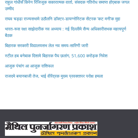
राहुल गांधीसँ किरेन रिजिजूक सकारात्मक वार्ता, संसदक गतिरोध समाप्त होएबाक जगल
उम्मीद
राघव चड्ढा राज्यसभामे उठौलनि डॉक्टर-डायग्नोस्टिक सेंटरक ‘कट मनी’क मुद्दा
भारत-रूस रक्षा साझेदारीक नव अध्याय : नई दिल्लीमे सैन्य अधिकारीसभक महत्वपूर्ण
बैठक
बिहारक सरकारी विद्यालयसभ लेल नव समय-सारिणी जारी
स्टील हब बनेबाक दिशामे बिहारक पैघ छलांग, 51,600 करोड़क निवेश
आजुक पंचांग आ आजुक राशिफल
राजदमे बयानबाजी तेज, भाई वीरेंद्रक मुख्य प्रवक्तापर परोक्ष हमला