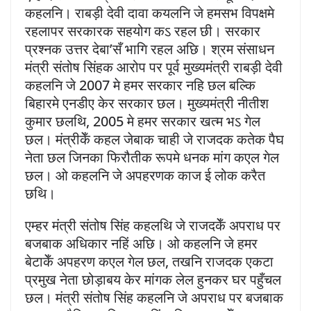
कहलनि। राबड़ी देवी दावा कयलनि जे हमसभ विपक्षमे
रहलापर सरकारक सहयोग कऽ रहल छी। सरकार
प्रश्नक उत्तर देबा’सँ भागि रहल अछि। श्रम संसाधन
मंत्री संतोष सिंहक आरोप पर पूर्व मुख्यमंत्री राबड़ी देवी
कहलनि जे 2007 मे हमर सरकार नहि छल बल्कि
बिहारमे एनडीए केर सरकार छल। मुख्यमंत्री नीतीश
कुमार छलथि, 2005 मे हमर सरकार खत्म भऽ गेल
छल। मंत्रीकेँ कहल जेबाक चाही जे राजदक कतेक पैघ
नेता छल जिनका फिरौतीक रूपमे धनक मांग कएल गेल
छल। ओ कहलनि जे अपहरणक काज ई लोक करैत
छथि।
एम्हर मंत्री संतोष सिंह कहलथि जे राजदकेँ अपराध पर
बजबाक अधिकार नहिं अछि। ओ कहलनि जे हमर
बेटाकेँ अपहरण कएल गेल छल, तखनि राजदक एकटा
प्रमुख नेता छोड़ाबय केर मांगक लेल हुनकर घर पहुँचल
छल। मंत्री संतोष सिंह कहलनि जे अपराध पर बजबाक