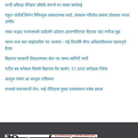
फर्जी आँकड़ा देनिहार औषधि कंपनी पर सख्त कार्रवाई
राहुल गांधीसँ किरेन रिजिजूक सकारात्मक वार्ता, संसदक गतिरोध समाप्त होएबाक जगल
उम्मीद
राघव चड्ढा राज्यसभामे उठौलनि डॉक्टर-डायग्नोस्टिक सेंटरक ‘कट मनी’क मुद्दा
भारत-रूस रक्षा साझेदारीक नव अध्याय : नई दिल्लीमे सैन्य अधिकारीसभक महत्वपूर्ण
बैठक
बिहारक सरकारी विद्यालयसभ लेल नव समय-सारिणी जारी
स्टील हब बनेबाक दिशामे बिहारक पैघ छलांग, 51,600 करोड़क निवेश
आजुक पंचांग आ आजुक राशिफल
राजदमे बयानबाजी तेज, भाई वीरेंद्रक मुख्य प्रवक्तापर परोक्ष हमला