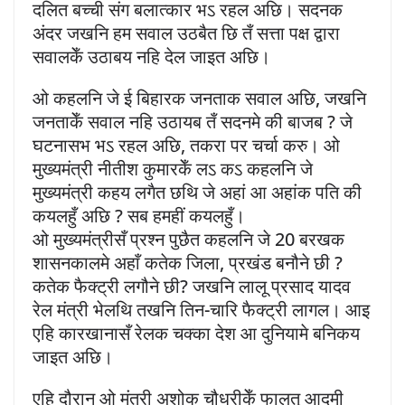
दलित बच्ची संग बलात्कार भऽ रहल अछि। सदनक
अंदर जखनि हम सवाल उठबैत छि तँ सत्ता पक्ष द्वारा
सवालकेँ उठाबय नहि देल जाइत अछि।
ओ कहलनि जे ई बिहारक जनताक सवाल अछि, जखनि
जनताकेँ सवाल नहि उठायब तँ सदनमे की बाजब ? जे
घटनासभ भऽ रहल अछि, तकरा पर चर्चा करु। ओ
मुख्यमंत्री नीतीश कुमारकेँ लऽ कऽ कहलनि जे
मुख्यमंत्री कहय लगैत छथि जे अहां आ अहांक पति की
कयलहुँ अछि ? सब हमहीं कयलहुँ।
ओ मुख्यमंत्रीसँ प्रश्न पुछैत कहलनि जे 20 बरखक
शासनकालमे अहाँ कतेक जिला, प्रखंड बनौने छी ?
कतेक फैक्ट्री लगौने छी? जखनि लालू प्रसाद यादव
रेल मंत्री भेलथि तखनि तिन-चारि फैक्ट्री लागल। आइ
एहि कारखानासँ रेलक चक्का देश आ दुनियामे बनिकय
जाइत अछि।
एहि दौरान ओ मंत्री अशोक चौधरीकेँ फालतू आदमी