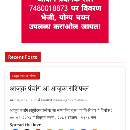
Recent Posts
आजुक पंचांग आ राशिफल
आजुक पंचांग आ आजुक राशिफल
August 7, 2026
Maithil Punarjagran Prakash
आजुक पंचांग (सूर्योदयकालीन) आ साप्ताहिक व्रत पावनि-तिहार * दिनांक :
०७-०८-२०२६ * विक्रम संवत : २०८३ शकाब्द : १९४८ सन्
Spread the love