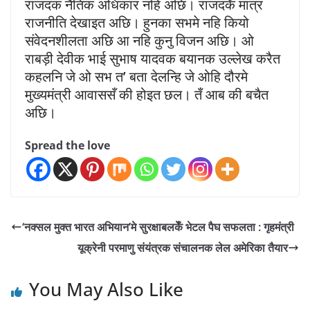
राजदक नैतिक अधिकार नहिं अछि। राजदकेँ मात्र
राजनीति देखाइत अछि। हुनका सभमे नहि कियो
संवेदनशीलता अछि आ नहि कुनु विजन अछि। ओ
राबड़ी देवीक भाई सुभाष यादवक बयानक उल्लेख करैत
कहलनि जे ओ सभ त’ बता देलन्हि जे ओहि दौरमे
मुख्यमंत्री आवाससँ की होइत छल। तँ आब की बचैत
अछि।
Spread the love
‘नक्सल मुक्त भारत अभियान’मे सुरक्षाबलकेँ भेटल पैघ सफलता : गृहमंत्री
यूक्रेनी परमाणु संयंत्रक संचालनक लेल अमेरिका तैयार
You May Also Like