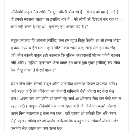
ऑडियोमे कहल गेल अछि, “बाबुल चौधरी बोल रहे हैं… गोविंद को हम ही मारे हैं…
वो हमको मरवाना चाहता था इसलिए मारे हैं… मेरे लोगों को डिस्टर्ब कर रहा था…
काम नहीं करने दे रहा था.. इसलिए हम उसको मारे हैं।”
बाबुल कहलक कि ओकरा (गोविंद) लेल हम बहुत किछु केलौंह आ ओ हमरा धोखा
द कय मारय चाहैत छल। हमर सेटिंग कय रहल छल, ताहि लेल हम मारलौंह।
एही फोन कॉलमे बाबुल इहो कहलक कि पुलिस-प्रशासनसँ ओकरा कोनो मतलब
नहि अछि। “पुलिस-प्रशासन जेना कहत हम करब मुदा एकर (गोविंद) केर लोक
फेर किछु करत तँ फेरसँ मारब।”
दोसर दिस फोन कॉलमे बाबुल कोनो रंगदारीक घटनाक जिक्र कयलक अछि।
कहि रहल अछि कि गोविंदक संग रंगदारी मामिलामे सेहो ओकरा पर केस भेल
छल। अपना संग-संग एहीमे ओ कोनो मंटू शर्मा आ ओमकार सिंह केर सेहो नाम ल
रहल अछि। बाबुल ऑडियोमे दावा कय रहल अछि कि गोविंदक चलते ओकरा
ऊपर बिना मतलबक इ केस भेल छल। एही कारण ओ कतेको दिन धरि फरार
सेहो रहल। गोविंद पर ओ आरोप लगौलक कि इ बहुत रास लोकसँ ओकर मर्डर
कराबय लेल लाइनअप कय रहल छल।