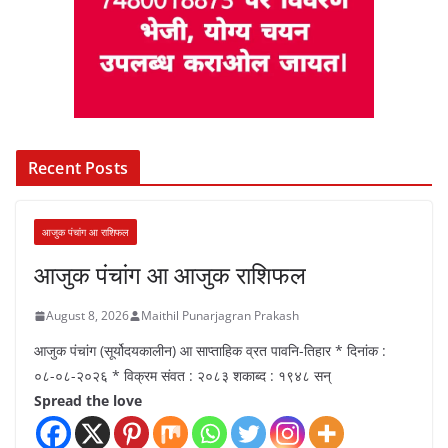
Recent Posts
आजुक पंचांग आ राशिफल
आजुक पंचांग आ आजुक राशिफल
August 8, 2026
Maithil Punarjagran Prakash
आजुक पंचांग (सूर्योदयकालीन) आ साप्ताहिक व्रत पावनि-तिहार * दिनांक :
०८-०८-२०२६ * विक्रम संवत : २०८३ शकाब्द : १९४८ सन्
Spread the love