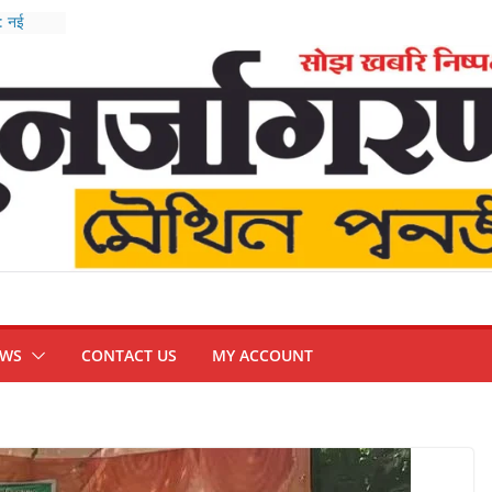
 : नई
बैठक
 सख्त
वार्ता,
म्मीद
र-
EWS
CONTACT US
MY ACCOUNT