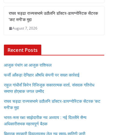
राघव चड्ढा राज्यसभामे उठौलनि डॉक्टर-डायग्नोस्टिक सेंटरक
‘कट मनी’क मुद्दा
August 7, 2026
Recent Posts
आजुक पंचांग आ आजुक राशिफल
फर्जी आँकड़ा देनिहार औषधि कंपनी पर सख्त कार्रवाई
राहुल गांधीसँ किरेन रिजिजूक सकारात्मक वार्ता, संसदक गतिरोध
समाप्त होएबाक जगल उम्मीद
राघव चड्ढा राज्यसभामे उठौलनि डॉक्टर-डायग्नोस्टिक सेंटरक ‘कट
मनी’क मुद्दा
भारत-रूस रक्षा साझेदारीक नव अध्याय : नई दिल्लीमे सैन्य
अधिकारीसभक महत्वपूर्ण बैठक
बिहारक सरकारी विद्यालयसभ लेल नव समय-सारिणी जारी