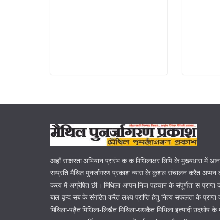
आहाँ साक्षरता अभियान प्रारंभ क क मिथिलाक्षर लिपि के मुख्यधारा में आ
सम्प्रति मैथिल पुनर्जागरण प्रकाश न्यास के कुशल संचालन करैत अप्पन क
करय में अग्रेषित छी। मिथिला अप्पन निज पहचान के संपूर्णता स प्राप्त
बाल-वृन्द सब के संगठित करैत लक्ष्य प्राप्ति हेतु नित्य सफलता के प्रा
मिथिला-पढ़ैत मिथिला-लिखैत मिथिला-धधकैत मिथिला इत्यादी उदघोष के 