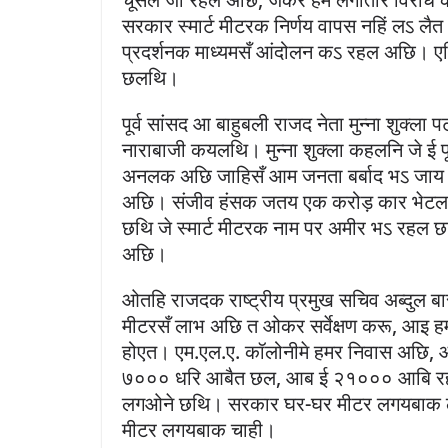
सरकार स्मार्ट मीटरक निर्णय वापस नहिं लऽ लैत
प्रदर्शनक माध्यमसँ आंदोलन कऽ रहल अछि। एहि 
छलथि।
पूर्व सांसद आ बाहुबली राजद नेता मुन्ना शुक्ल
नाराबाजी कयलथि। मुन्ना शुक्ला कहलनि जे ई
अनलक अछि जाहिसँ आम जनता बर्बाद भऽ जाय 
अछि। संजीव हंसक जतय एक करोड़ कार भेटल
छथि जे स्मार्ट मीटरक नाम पर अमीर भऽ रहल 
अछि।
ओतहि राजदक राष्ट्रीय प्रमुख सचिव अब्दुल बार
मीटरसँ लाभ अछि त ओकर सर्वेक्षण करू, आइ ह
होएत। एम.एल.ए. कॉलोनीमे हमर निवास अछि, ओ
७००० धरि आबैत छल, आब ई २१००० आबि रहल अछि
लगओने छथि। सरकार घर-घर मीटर लगयबाक लक्ष
मीटर लगयबाक चाही।