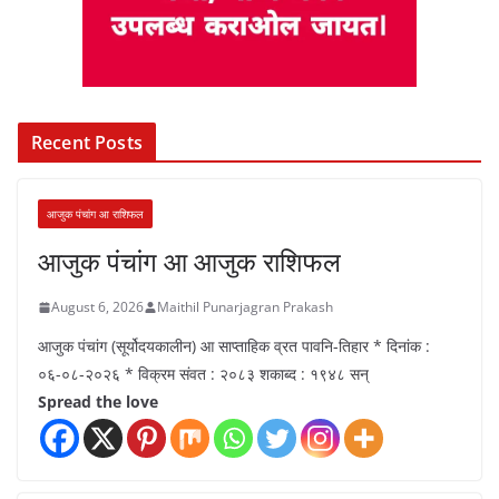
Recent Posts
आजुक पंचांग आ राशिफल
आजुक पंचांग आ आजुक राशिफल
August 6, 2026
Maithil Punarjagran Prakash
आजुक पंचांग (सूर्योदयकालीन) आ साप्ताहिक व्रत पावनि-तिहार * दिनांक :
०६-०८-२०२६ * विक्रम संवत : २०८३ शकाब्द : १९४८ सन्
Spread the love