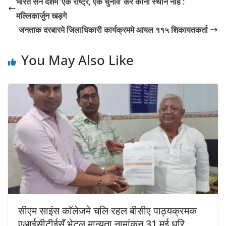
भारत सन देशमे ‘एक राष्ट्र, एक चुनाव’ केर कोनो स्थान नहिं :
मल्लिकार्जुन खड़गे
जनताक दरबारमे जिलाधिकारी कार्यक्रममे आयल ११५ शिकायतकर्ता
You May Also Like
सीएम साइंस कॉलेजमे चलि रहल बीसीए पाठ्यक्रमक
एआईसीटीईसँ भेटल मान्यता नामांकन 31 मई धरि