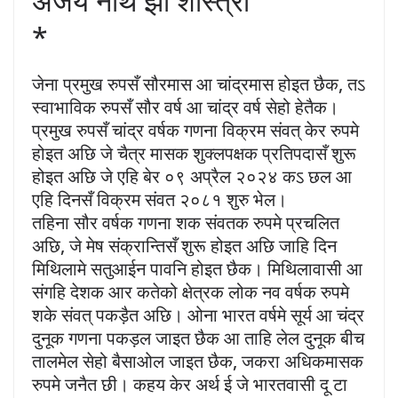
अजय नाथ झा शास्त्री
*
जेना प्रमुख रुपसँ सौरमास आ चांद्रमास होइत छैक, तऽ
स्वाभाविक रुपसँ सौर वर्ष आ चांद्र वर्ष सेहो हेतैक।
प्रमुख रुपसँ चांद्र वर्षक गणना विक्रम संवत् केर रुपमे
होइत अछि जे चैत्र मासक शुक्लपक्षक प्रतिपदासँ शुरू
होइत अछि जे एहि बेर ०९ अप्रैल २०२४ कऽ छल आ
एहि दिनसँ विक्रम संवत २०८१ शुरु भेल।
तहिना सौर वर्षक गणना शक संवतक रुपमे प्रचलित
अछि, जे मेष संक्रान्तिसँ शुरू होइत अछि जाहि दिन
मिथिलामे सतुआईन पावनि होइत छैक। मिथिलावासी आ
संगहि देशक आर कतेको क्षेत्रक लोक नव वर्षक रुपमे
शके संवत् पकड़ैत अछि। ओना भारत वर्षमे सूर्य आ चंद्र
दुनूक गणना पकड़ल जाइत छैक आ ताहि लेल दुनूक बीच
तालमेल सेहो बैसाओल जाइत छैक, जकरा अधिकमासक
रुपमे जनैत छी। कहय केर अर्थ ई जे भारतवासी दू टा