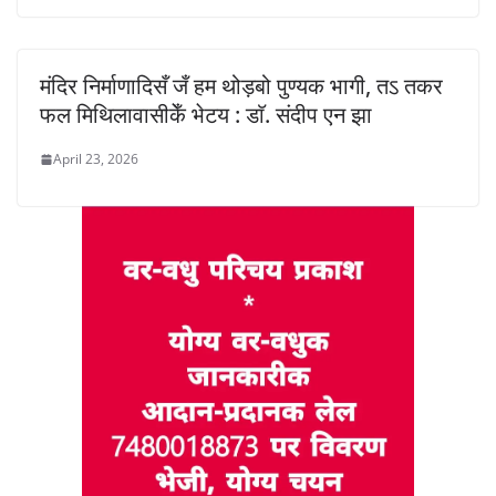
मंदिर निर्माणादिसँ जँ हम थोड़बो पुण्यक भागी, तऽ तकर
फल मिथिलावासीकेँ भेटय : डाॅ. संदीप एन झा
April 23, 2026