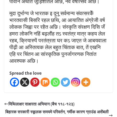
पावनि अर्थात जुड़िशीतल अछि, नव वर्षोत्सव अछि।
मुदा दुर्भाग्य जे भारतक इ दुनू सर्वमान्य संवत्सरकेँ
भारतवासी बिसरि रहल छथि, आ आयातित अंग्रेजी वर्ष
लोकक जिह्वा पर रहैत अछि। संस्कृति संरक्षण दिसि जँ
हमरा लोकनि नहिं बढ़लौंह तऽ स्वतंत्र मात्र कहय लेल
रहब, क्रियारुपें परतंत्रता घर कऽ जाएत जे आबयवाला
पीढ़ी आ अस्तित्वक लेल बहुत चिंताक बात, तें एखनि
एहि पर चिंतन आ सांस्कृतिक पुनर्जागरणक नितांत
आवश्यक अछि।
Spread the love
मिथिलाक्षर साक्षरता अभियान (बैच ११८-१२३)
बिहारक सरकारी स्कूलक समयमे परिवर्तन, गर्मीक कारण ग्राउंड असेंबली