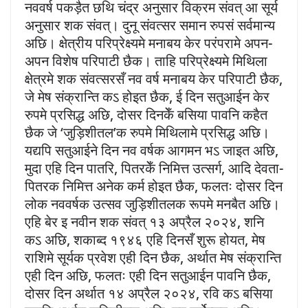
नववर्ष पकड़ैत छथि चंद्र अनुसार विक्रम संवत् आ सूर्य
अनुसार शक संवत्। दुनू संवत्सर समान रुपसं सर्वमान्य
अछि। क्षेत्रीय परिप्रेक्ष्यमे मनाबय केर परंपरामे अपन-
अपन विशेष परिपाटी छैक। ताहि परिप्रेक्ष्यमे मिथिला
क्षेत्रमे शक संवत्सरसँ नव वर्ष मनाबय केर परिपाटी छैक,
जे मेष संक्रान्ति कऽ होइत छैक, ई दिन सतुआईन केर
रुपमे प्रसिद्ध अछि, दोसर दिनकेँ बसिया पावनि कहैत
छैक जे ‘जुड़िशीतल’क रुपमे मिथिलामे प्रसिद्ध अछि।
यद्यपि सतुआईने दिन नव वर्षक आगमन भऽ जाइत अछि,
मुदा एहि दिन पातरि, पितरकेँ निमित्त उत्सर्ग, आदि देवता-
पितरक निमित्त अनेक कर्म होइत छैक, फलतः दोसर दिन
लोक नववर्षक उत्सव जुड़िशीतलक रूपमे मनबैत अछि।
एहि बेर इ नवीन शक संवत् १३ अप्रैल २०२४, शनि
कऽ अछि, शकाब्द १९४६ एहि दिनसँ शुरू होयत, मेष
राशिमे सूर्यक प्रवेश एही दिन छैक, अर्थात मेष संक्रान्ति
एही दिन अछि, फलतः एही दिन सतुआईन पावनि छैक,
दोसर दिन अर्थात १४ अप्रैल २०२४, रवि कऽ बसिया