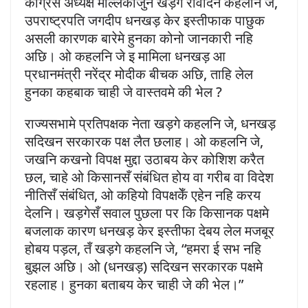
कांग्रेस अध्यक्ष मल्लिकार्जुन खड़गे रविदिन कहलनि जे,
उपराष्ट्रपति जगदीप धनखड़ केर इस्तीफाक पाछुक
असली कारणक बारेमे हुनका कोनो जानकारी नहि
अछि। ओ कहलनि जे इ मामिला धनखड़ आ
प्रधानमंत्री नरेंद्र मोदीक बीचक अछि, ताहि लेल
हुनका कहबाक चाही जे वास्तवमे की भेल ?
राज्यसभामे प्रतिपक्षक नेता खड़गे कहलनि जे, धनखड़
सदिखन सरकारक पक्ष लैत छलाह। ओ कहलनि जे,
जखनि कखनो विपक्ष मुद्दा उठाबय केर कोशिश करैत
छल, चाहे ओ किसानसँ संबंधित होय वा गरीब वा विदेश
नीतिसँ संबंधित, ओ कहियो विपक्षकेँ एहेन नहि करय
देलनि। खड़गेसँ सवाल पुछला पर कि किसानक पक्षमे
बजलाक कारण धनखड़ केर इस्तीफा देबय लेल मजबूर
होबय पड़ल, तँ खड़गे कहलनि जे, “हमरा ई सभ नहि
बुझल अछि। ओ (धनखड़) सदिखन सरकारक पक्षमे
रहलाह। हुनका बताबय केर चाही जे की भेल।”