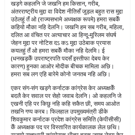
खड़गे कहलनि जे जखनि हम किसान, गरीब,
अंतरराष्ट्रीय मुद्दा वा विदेश नीतिसँ जुड़ल बहुत रास मुद्दा
उठेलहुं तँ ओ (राज्यसभामे अध्यक्षक रूपमे) हमरा सबकेँ
कहियो मौका नहि देलनि। जखनि हम सब गरीब, महिला,
दलित आ वंचित पर अत्याचार आ हिन्दू-मुस्लिम संघर्ष
जेहन मुद्दा पर नोटिस दऽ कऽ मुद्दा उठेबाक प्रयास
कयलहुं तँ ओ हमरा सबकेँ मौका नहि देलमि। ई
(धनखड़केँ उपराष्ट्रपति पदसँ इस्तीफा देबय केर
कारण) हुनका आओर मोदीक बीचक मामिला अछि।
हमरा सब लग एहि बारेमे कोनो जनतब नहि अछि।
एकर संग-संग खड़गे कर्नाटक कांग्रेस केर अध्यक्षकेँ
बदलै केर सवाल पर सेहो जवाब देलनि। ओ कहलनि जे
एखनी एहि पर किछु नहि कहि सकैत छी, समय आओत
तखनि गप्प करब। फिलहाल उपमुख्यमंत्री डीके
शिवकुमार कर्नाटक प्रदेश कांग्रेस समिति (केपीसीसी)
केँ अध्यक्षक पद पर विस्तारित कार्यकालक लेल छथि।
राज्यमे सत्ताधारी कांग्रेसक भीतर हुनक जगह लेबय केर