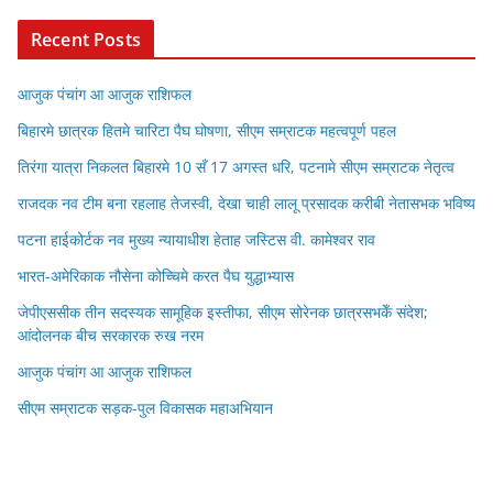
Recent Posts
आजुक पंचांग आ आजुक राशिफल
बिहारमे छात्रक हितमे चारिटा पैघ घोषणा, सीएम सम्राटक महत्वपूर्ण पहल
तिरंगा यात्रा निकलत बिहारमे 10 सँ 17 अगस्त धरि, पटनामे सीएम सम्राटक नेतृत्व
राजदक नव टीम बना रहलाह तेजस्वी, देखा चाही लालू प्रसादक करीबी नेतासभक भविष्य
पटना हाईकोर्टक नव मुख्य न्यायाधीश हेताह जस्टिस वी. कामेश्वर राव
भारत-अमेरिकाक नौसेना कोच्चिमे करत पैघ युद्धाभ्यास
जेपीएससीक तीन सदस्यक सामूहिक इस्तीफा, सीएम सोरेनक छात्रसभकेँ संदेश;
आंदोलनक बीच सरकारक रुख नरम
आजुक पंचांग आ आजुक राशिफल
सीएम सम्राटक सड़क-पुल विकासक महाअभियान