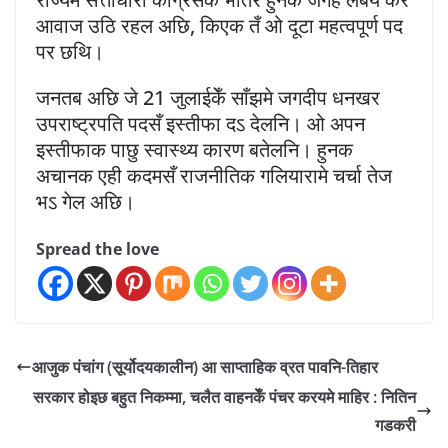
आवाज उठि रहल अछि, किएक तँ ओ दूटा महत्वपूर्ण पद
पर छथि।
जनतब अछि जे 21 जुलाईकेँ साँझमे जगदीप धनखर
उपराष्ट्रपति पदसँ इस्तीफा दऽ देलनि। ओ अपन
इस्तीफाक पाछु स्वास्थ्य कारण बतेलनि। हुनक
अचानक एही कदमसँ राजनीतिक गलियारामे चर्चा तेज
भऽ गेल अछि।
Spread the love
आजुक पंचांग (सूर्योदयकालीन) आ साप्ताहिक व्रत पावनि-तिहार
सरकार होइछ बहुत निकम्‍मा, चलैत वाहनकेँ पंचर करयमे माहिर : नितिन
गडकरी