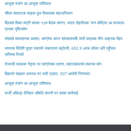
आजुक पंचांग आ आजुक राशिफल
सीएम सम्राटक सड़क-पुल विकासक महाअभियान
ब्रिक्स शिक्षा मंत्री सभक १३म बैठक संपन्न, भारत दोहरौलक ‘जन-केंद्रित आ मानवता-
प्रथम’ दृष्टिकोण
संसदमे घमासानक आसार, कांग्रेस अपन सांसदसभकेँ जारी कएलक तीन लाइनक व्हिप
भारतक विदेशी मुद्रा भंडारमे जबरदस्त बढ़ोतरी, 692.9 अरब डॉलर धरि पहुँचल
फॉरेक्स रिजर्व
तेजस्वी यादवक नेतृत्व पर कांग्रेसक प्रश्न, महागठबंधनमे मंथनक मांग
बिहारमे साइबर अपराध पर भारी प्रहार, 507 आरोपी गिरफ्तार
आजुक पंचांग आ आजुक राशिफल
फर्जी आँकड़ा देनिहार औषधि कंपनी पर सख्त कार्रवाई