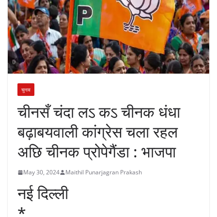
चुनाव
चीनसँ चंदा लऽ कऽ चीनक धंधा
बढ़ाबयवाली कांग्रेस चला रहल
अछि चीनक प्रोपेगैंडा : भाजपा
May 30, 2024
Maithil Punarjagran Prakash
नई दिल्ली
*