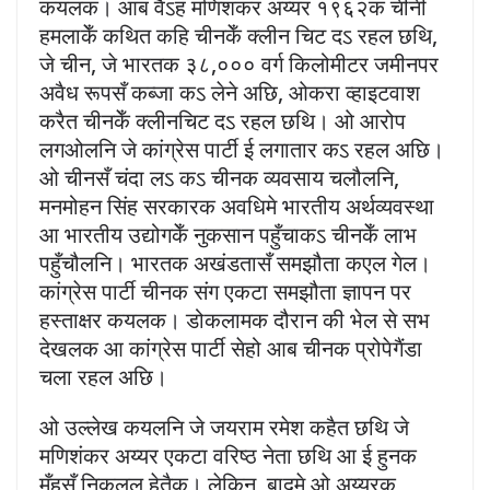
कयलक। आब वैऽह मणिशंकर अय्यर १९६२क चीनी
हमलाकेँ कथित कहि चीनकेँ क्लीन चिट दऽ रहल छथि,
जे चीन, जे भारतक ३८,००० वर्ग किलोमीटर जमीनपर
अवैध रूपसँ कब्जा कऽ लेने अछि, ओकरा व्हाइटवाश
करैत चीनकेँ क्लीनचिट दऽ रहल छथि। ओ आरोप
लगओलनि जे कांग्रेस पार्टी ई लगातार कऽ रहल अछि।
ओ चीनसँ चंदा लऽ कऽ चीनक व्यवसाय चलौलनि,
मनमोहन सिंह सरकारक अवधिमे भारतीय अर्थव्यवस्था
आ भारतीय उद्योगकेँ नुकसान पहुँचाकऽ चीनकेँ लाभ
पहुँचौलनि। भारतक अखंडतासँ समझौता कएल गेल।
कांग्रेस पार्टी चीनक संग एकटा समझौता ज्ञापन पर
हस्ताक्षर कयलक। डोकलामक दौरान की भेल से सभ
देखलक आ कांग्रेस पार्टी सेहो आब चीनक प्रोपेगैंडा
चला रहल अछि।
ओ उल्लेख कयलनि जे जयराम रमेश कहैत छथि जे
मणिशंकर अय्यर एकटा वरिष्ठ नेता छथि आ ई हुनक
मुँहसँ निकलल हेतैक। लेकिन, बादमे ओ अय्यरक