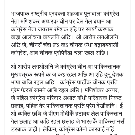
भाजपाक राष्ट्रीय प्रवक्ता शहजाद पूनावाला कांग्रेस
नेता मणिशंकर अय्यरक चीन पर देल गेल बयान आ
कांग्रेस नेता जयराम रमेशक एहि पर स्पष्टीकरणक
कड़ा आलोचना कयलनि अछि। ओ आरोप लगओलनि
अछि जे, चीनसँ चंदा लऽ कऽ चीनक धंधा बढ़ाबयवाली
कांग्रेस, आब चीनक प्रोपेगैंडा चला रहल अछि।
ओ आरोप लगओलनि जे कांग्रेस चीन आ पाकिस्तानक
मुखपत्रक रूपमे काज कऽ रहल अछि आ एहि दुनू देशक
भाषा बाजि रहल अछि। कांग्रेस पार्टीक चीनक प्रति
प्रेम फेरसँ सामने आबि रहल अछि। मणिशंकर अय्यर,
जे पहिल कांग्रेस परिवार अर्थात गाँधी परिवारक निकट
छलाह, पहिल बेर पाकिस्तानक प्रति प्रेम देखौलनि। ई
ओ व्यक्ति छथि जे पीएम मोदीकेँ हटाबय लेल पाकिस्तान
गेल छलाह आ कहि रहल छलाह जे भारतकेँ पाकिस्तानसँ
डरबाक चाही। लेकिन, कांग्रेस कोनो कारवाई नहिं