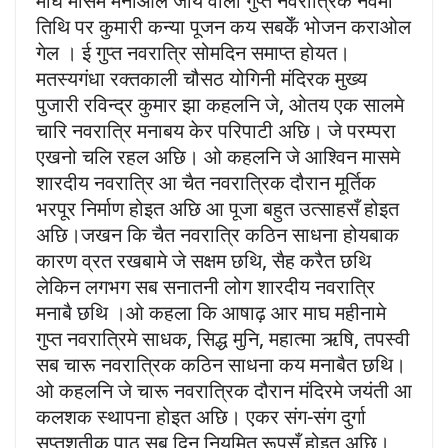
माघ मासमे मनाओल जाय वाला गुप्त नवरात्रिक नवमी
तिथि पर कुमारी कन्या पूजन कय सबकेँ भोजन कराओल
गेल । ई गुप्त नवरात्रि सोमदिन समाप्त होयत।
मतस्यगंधा रक्तकाली चौसठ योगिनी मंदिरक मुख्य
पुजारी रविन्द्र कुमार झा कहलनि जे, ओतय एक सालमे
चारि नवरात्रि मनाबय केर परिपाटी अछि। जे परम्परा
एखनो चलि रहल अछि। ओ कहलनि जे आश्विन मासमे
शारदीय नवरात्रि आ चैत नवरात्रिक दौरान मूर्तिक
भरपूर निर्माण होइत अछि आ पूजा बहुत उत्साहसँ होइत
अछि।जखन कि चैत नवरात्रि कठिन साधना होयबाक
कारण व्रत रखबामे जे सक्षम छथि, सैह करैत छथि
लेकिन लगभग सब सनातनी लोग शारदीय नवरात्रि
मनाबै छथि ।ओ कहला कि आषाढ़ आर माघ महीनामे
गुप्त नवरात्रिमे साधक, सिद्ध मुनि, महात्मा ऋषि, तपस्वी
सब चारू नवरात्रिक कठिन साधना कय मनाबैत छथि।
ओ कहलनि जे चारू नवरात्रिक दौरान मंदिरमे जयंती आ
कलशक स्थापना होइत अछि। एकर संग-संग दुर्गा
सप्तशतीक पाठ सब दिन नियमित रूपसँ होइत अछि।