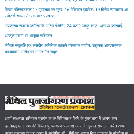
बिहार मंत्रिमंडलक 17 प्रस्ताव पर मुहर, 16 मेडिकल कॉलेज, 19 विशेष न्यायालय आ
स्पोर्ट्स साइंस सेंटरक बाट प्रशस्त
सरकारक राजस्व कर्मीसभकेँ अंतिम चेतौनी, 24 घंटामे पकड़ू काज, अन्यथा कारबाई
आजुक पंचांग आ आजुक राशिफल
सैनिक स्कूलकेँ लऽ संसदीय समितिक बैठकमे गरमायल माहौल, राहुलक आरएसएसक
कब्जावाला आरोप पर मांगल गेल सबूत
आहाँ साक्षरता अभियान प्रारंभ क क मिथिलाक्षर लिपि के मुख्यधारा में आनय लेल
प्रतिबद्ध छी। सम्प्रति मैथिल पुनर्जागरण प्रकाश न्यास के कुशल संचालन करैत अप्पन
कतेक प्रकल्प के पूरा करय में अग्रेषित छी। मिथिला अप्पन निज पहचान के संपूर्णता स