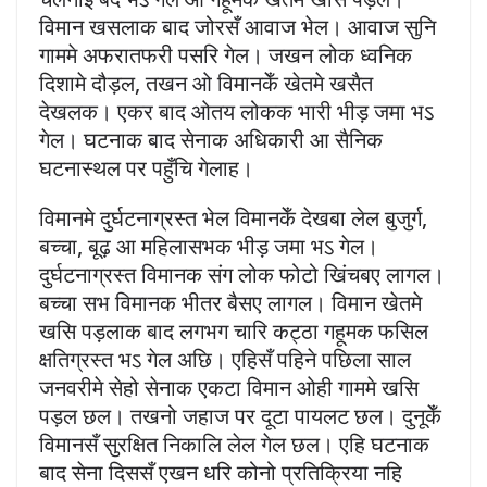
विमान खसलाक बाद जोरसँ आवाज भेल। आवाज सुनि
गाममे अफरातफरी पसरि गेल। जखन लोक ध्वनिक
दिशामे दौड़ल, तखन ओ विमानकेँ खेतमे खसैत
देखलक। एकर बाद ओतय लोकक भारी भीड़ जमा भऽ
गेल। घटनाक बाद सेनाक अधिकारी आ सैनिक
घटनास्थल पर पहुँचि गेलाह।
विमानमे दुर्घटनाग्रस्त भेल विमानकेँ देखबा लेल बुजुर्ग,
बच्चा, बूढ़ आ महिलासभक भीड़ जमा भऽ गेल।
दुर्घटनाग्रस्त विमानक संग लोक फोटो खिंचबए लागल।
बच्चा सभ विमानक भीतर बैसए लागल। विमान खेतमे
खसि पड़लाक बाद लगभग चारि कट्ठा गहूमक फसिल
क्षतिग्रस्त भऽ गेल अछि। एहिसँ पहिने पछिला साल
जनवरीमे सेहो सेनाक एकटा विमान ओही गाममे खसि
पड़ल छल। तखनो जहाज पर दूटा पायलट छल। दुनूकेँ
विमानसँ सुरक्षित निकालि लेल गेल छल। एहि घटनाक
बाद सेना दिससँ एखन धरि कोनो प्रतिक्रिया नहि