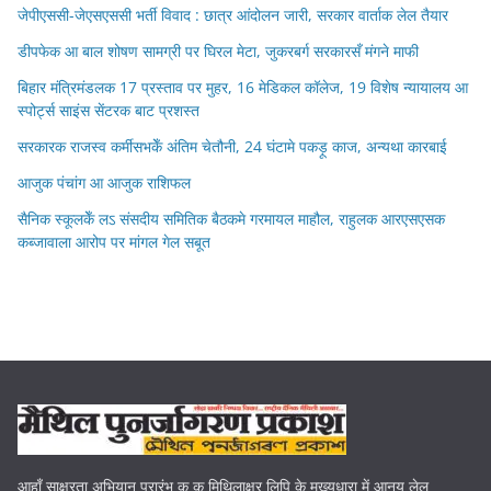
जेपीएससी-जेएसएससी भर्ती विवाद : छात्र आंदोलन जारी, सरकार वार्ताक लेल तैयार
डीपफेक आ बाल शोषण सामग्री पर घिरल मेटा, जुकरबर्ग सरकारसँ मंगने माफी
बिहार मंत्रिमंडलक 17 प्रस्ताव पर मुहर, 16 मेडिकल कॉलेज, 19 विशेष न्यायालय आ
स्पोर्ट्स साइंस सेंटरक बाट प्रशस्त
सरकारक राजस्व कर्मीसभकेँ अंतिम चेतौनी, 24 घंटामे पकड़ू काज, अन्यथा कारबाई
आजुक पंचांग आ आजुक राशिफल
सैनिक स्कूलकेँ लऽ संसदीय समितिक बैठकमे गरमायल माहौल, राहुलक आरएसएसक
कब्जावाला आरोप पर मांगल गेल सबूत
आहाँ साक्षरता अभियान प्रारंभ क क मिथिलाक्षर लिपि के मुख्यधारा में आनय लेल