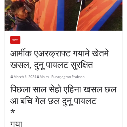
घटना
आर्मीक एअरक्राफ्ट गयामे खेतमे
खसल, दुनू पायलट सुरक्षित
March 6, 2024
Maithil Punarjagran Prakash
पिछला साल सेहो एहिना खसल छल
आ बचि गेल छल दुनू पायलट
*
गया