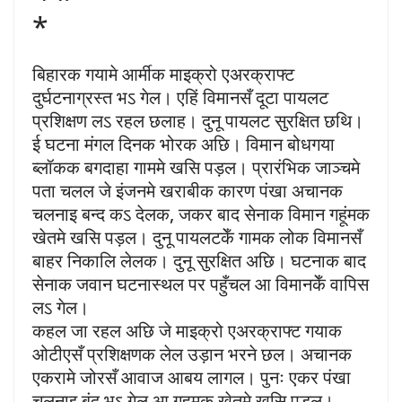
*
बिहारक गयामे आर्मीक माइक्रो एअरक्राफ्ट
दुर्घटनाग्रस्त भऽ गेल। एहिं विमानसँ दूटा पायलट
प्रशिक्षण लऽ रहल छलाह। दुनू पायलट सुरक्षित छथि।
ई घटना मंगल दिनक भोरक अछि। विमान बोधगया
ब्लॉकक बगदाहा गाममे खसि पड़ल। प्रारंभिक जाञ्चमे
पता चलल जे इंजनमे खराबीक कारण पंखा अचानक
चलनाइ बन्द कऽ देलक, जकर बाद सेनाक विमान गहूंमक
खेतमे खसि पड़ल। दुनू पायलटकेँ गामक लोक विमानसँ
बाहर निकालि लेलक। दुनू सुरक्षित अछि। घटनाक बाद
सेनाक जवान घटनास्थल पर पहुँचल आ विमानकेँ वापिस
लऽ गेल।
कहल जा रहल अछि जे माइक्रो एअरक्राफ्ट गयाक
ओटीएसँ प्रशिक्षणक लेल उड़ान भरने छल। अचानक
एकरामे जोरसँ आवाज आबय लागल। पुनः एकर पंखा
चलनाइ बंद भऽ गेल आ गहूमक खेतमे खसि पड़ल।