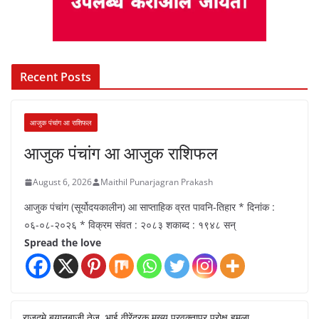
Recent Posts
आजुक पंचांग आ राशिफल
आजुक पंचांग आ आजुक राशिफल
August 6, 2026
Maithil Punarjagran Prakash
आजुक पंचांग (सूर्योदयकालीन) आ साप्ताहिक व्रत पावनि-तिहार * दिनांक :
०६-०८-२०२६ * विक्रम संवत : २०८३ शकाब्द : १९४८ सन्
Spread the love
राजदमे बयानबाजी तेज, भाई वीरेंद्रक मुख्य प्रवक्तापर परोक्ष हमला