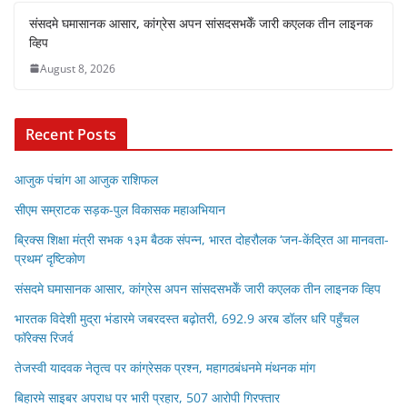
संसदमे घमासानक आसार, कांग्रेस अपन सांसदसभकेँ जारी कएलक तीन लाइनक
व्हिप
August 8, 2026
Recent Posts
आजुक पंचांग आ आजुक राशिफल
सीएम सम्राटक सड़क-पुल विकासक महाअभियान
ब्रिक्स शिक्षा मंत्री सभक १३म बैठक संपन्न, भारत दोहरौलक ‘जन-केंद्रित आ मानवता-
प्रथम’ दृष्टिकोण
संसदमे घमासानक आसार, कांग्रेस अपन सांसदसभकेँ जारी कएलक तीन लाइनक व्हिप
भारतक विदेशी मुद्रा भंडारमे जबरदस्त बढ़ोतरी, 692.9 अरब डॉलर धरि पहुँचल
फॉरेक्स रिजर्व
तेजस्वी यादवक नेतृत्व पर कांग्रेसक प्रश्न, महागठबंधनमे मंथनक मांग
बिहारमे साइबर अपराध पर भारी प्रहार, 507 आरोपी गिरफ्तार