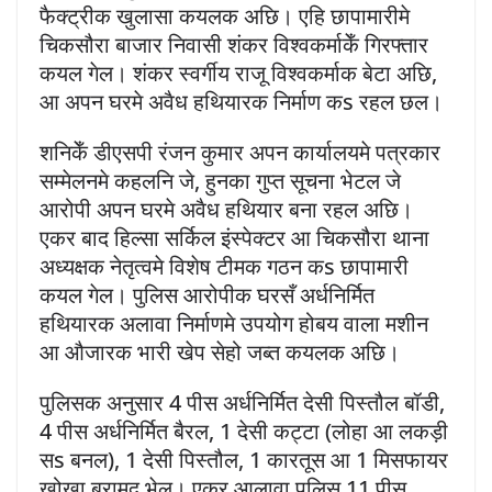
फैक्ट्रीक खुलासा कयलक अछि। एहि छापामारीमे
चिकसौरा बाजार निवासी शंकर विश्वकर्माकेँ गिरफ्तार
कयल गेल। शंकर स्वर्गीय राजू विश्वकर्माक बेटा अछि,
आ अपन घरमे अवैध हथियारक निर्माण कs रहल छल।
शनिकेँ डीएसपी रंजन कुमार अपन कार्यालयमे पत्रकार
सम्मेलनमे कहलनि जे, हुनका गुप्त सूचना भेटल जे
आरोपी अपन घरमे अवैध हथियार बना रहल अछि।
एकर बाद हिल्सा सर्किल इंस्पेक्टर आ चिकसौरा थाना
अध्यक्षक नेतृत्वमे विशेष टीमक गठन कs छापामारी
कयल गेल। पुलिस आरोपीक घरसँ अर्धनिर्मित
हथियारक अलावा निर्माणमे उपयोग होबय वाला मशीन
आ औजारक भारी खेप सेहो जब्त कयलक अछि।
पुलिसक अनुसार 4 पीस अर्धनिर्मित देसी पिस्तौल बॉडी,
4 पीस अर्धनिर्मित बैरल, 1 देसी कट्टा (लोहा आ लकड़ी
सs बनल), 1 देसी पिस्तौल, 1 कारतूस आ 1 मिसफायर
खोखा बरामद भेल। एकर आलावा पुलिस 11 पीस