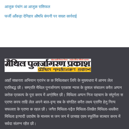
आजुक पंचांग आ आजुक राशिफल
फर्जी आँकड़ा देनिहार औषधि कंपनी पर सख्त कार्रवाई
आहाँ साक्षरता अभियान प्रारंभ क क मिथिलाक्षर लिपि के मुख्यधारा में आनय लेल
प्रतिबद्ध छी। सम्प्रति मैथिल पुनर्जागरण प्रकाश न्यास के कुशल संचालन करैत अप्पन
कतेक प्रकल्प के पूरा करय में अग्रेषित छी। मिथिला अप्पन निज पहचान के संपूर्णता स
प्राप्त करय ताहि लेल अपने बाल-वृन्द सब के संगठित करैत लक्ष्य प्राप्ति हेतु नित्य
सफलता के प्राप्त क रहल छी। जगैत मिथिला-पढ़ैत मिथिला-लिखैत मिथिला-धधकैत
मिथिला इत्यादी उदघोष के माध्यम स जन जन में उत्साह एवम स्फूर्तिक सञ्चार करय में
सर्वदा संलग्न रहैत छी।