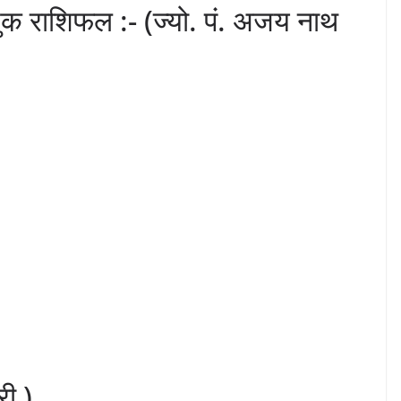
 राशिफल :- (ज्यो. पं. अजय नाथ
री )