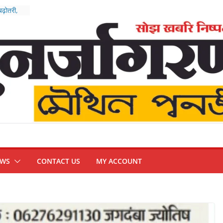
बढ़ोतरी,
रिजर्व
हाअभियान
ंपन्न, भारत
थम’
न
्हिप
EWS
CONTACT US
MY ACCOUNT