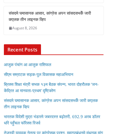
संसदमे घमासानक आसार, कांग्रेस अपन सांसदसभकेँ जारी
कएलक तीन लाइनक व्हिप
August 8, 2026
Recent Posts
आजुक पंचांग आ आजुक राशिफल
सीएम सम्राटक सड़क-पुल विकासक महाअभियान
ब्रिक्स शिक्षा मंत्री सभक १३म बैठक संपन्न, भारत दोहरौलक ‘जन-
केंद्रित आ मानवता-प्रथम’ दृष्टिकोण
संसदमे घमासानक आसार, कांग्रेस अपन सांसदसभकेँ जारी कएलक
तीन लाइनक व्हिप
भारतक विदेशी मुद्रा भंडारमे जबरदस्त बढ़ोतरी, 692.9 अरब डॉलर
धरि पहुँचल फॉरेक्स रिजर्व
तेजस्वी यादवक नेतृत्व पर कांग्रेसक प्रश्न, महागठबंधनमे मंथनक मांग