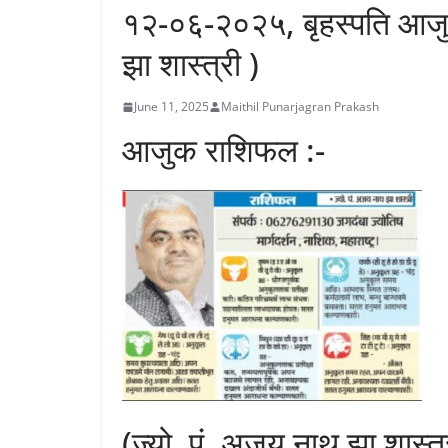
१२-०६-२०२५, बृहस्पति आजुक
झा शास्त्री )
June 11, 2025
Maithil Punarjagran Prakash
आजुक राशिफल :-
(ज्यो. पं. अजय नाथ झा शास्त्