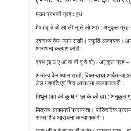
मुख्य प्रभावी ग्रह : बुध
मेष (चू चे चो ला ली लू ले लो आ) : अनुकूल ग्रह 
स्वास्थ्य केर ध्यान राखी। स्फुर्ति आवश्यक
आराधना कल्याणकारी।
वृषभ (इ उ ए ओ वा वी वू वे वो) : अनुकूल ग्रह –
आरोग्य केर ध्यान राखी, विघ्न-बाधा आबैत-जा
लेल गणपति एवं शिव आराधना कल्याणकारी।
मिथुन (का की कू घ गं छा के को हा) : अनुकूल ग्
मित्रक आगमनसँ प्रसन्नता। पारिवारिक प्रसन्न
सतत शिव आराधना कल्याणकारी।
कर्क (ही हू हे हो डा डी डू डे) : अनुकूल ग्रह – चं