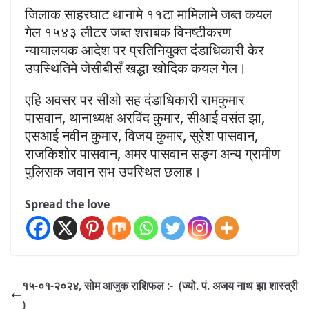
जिलाक साहरघाट थानामे ११टा मामिलामे जब्त कयल
गेल १५४३ लीटर जब्त शराबक विनष्टीकरण
न्यायालयक आदेश पर प्रतिनियुक्त दंडाधिकारी केर
उपस्थितिमे जेसीबीसँ खद्धा खोदिक कयल गेल।
एहि अवसर पर सीओ सह दंडाधिकारी रामकुमार
पासवान, थानाध्यक्ष अरविंद कुमार, सीआई वसंत झा,
एसआई नवीन कुमार, विजय कुमार, सुरेश पासवान,
राजकिशोर पासवान, अमर पासवान सङ्ग अन्य ग्रामीण
पुलिसक जवान सभ उपस्थित छलाह।
Spread the love
१५-०१-२०२४, सोम आजुक राशिफल :- (ज्यो. पं. अजय नाथ झा शास्त्री
)