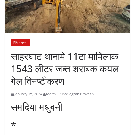
विधि-व्यवस्था
साहरघाट थानामे 11टा मामिलाक
1543 लीटर जब्त शराबक कयल
गेल विनष्टीकरण
January 15, 2024
Maithil Punarjagran Prakash
समदिया मधुबनी
*