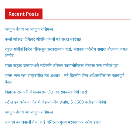
Recent Posts
आजुक पंचांग आ आजुक राशिफल
फर्जी आँकड़ा देनिहार औषधि कंपनी पर सख्त कार्रवाई
राहुल गांधीसँ किरेन रिजिजूक सकारात्मक वार्ता, संसदक गतिरोध समाप्त होएबाक जगल
उम्मीद
राघव चड्ढा राज्यसभामे उठौलनि डॉक्टर-डायग्नोस्टिक सेंटरक ‘कट मनी’क मुद्दा
भारत-रूस रक्षा साझेदारीक नव अध्याय : नई दिल्लीमे सैन्य अधिकारीसभक महत्वपूर्ण
बैठक
बिहारक सरकारी विद्यालयसभ लेल नव समय-सारिणी जारी
स्टील हब बनेबाक दिशामे बिहारक पैघ छलांग, 51,600 करोड़क निवेश
आजुक पंचांग आ आजुक राशिफल
राजदमे बयानबाजी तेज, भाई वीरेंद्रक मुख्य प्रवक्तापर परोक्ष हमला