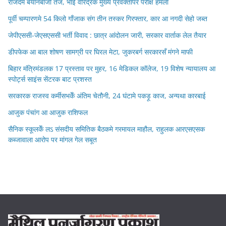
राजदमे बयानबाजी तेज, भाई वीरेंद्रक मुख्य प्रवक्तापर परोक्ष हमला
पूर्वी चम्पारणमे 54 किलो गाँजाक संग तीन तस्कर गिरफ्तार, कार आ नगदी सेहो जब्त
जेपीएससी-जेएसएससी भर्ती विवाद : छात्र आंदोलन जारी, सरकार वार्ताक लेल तैयार
डीपफेक आ बाल शोषण सामग्री पर घिरल मेटा, जुकरबर्ग सरकारसँ मंगने माफी
बिहार मंत्रिमंडलक 17 प्रस्ताव पर मुहर, 16 मेडिकल कॉलेज, 19 विशेष न्यायालय आ
स्पोर्ट्स साइंस सेंटरक बाट प्रशस्त
सरकारक राजस्व कर्मीसभकेँ अंतिम चेतौनी, 24 घंटामे पकड़ू काज, अन्यथा कारबाई
आजुक पंचांग आ आजुक राशिफल
सैनिक स्कूलकेँ लऽ संसदीय समितिक बैठकमे गरमायल माहौल, राहुलक आरएसएसक
कब्जावाला आरोप पर मांगल गेल सबूत