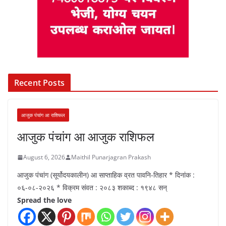
Recent Posts
आजुक पंचांग आ राशिफल
आजुक पंचांग आ आजुक राशिफल
August 6, 2026
Maithil Punarjagran Prakash
आजुक पंचांग (सूर्योदयकालीन) आ साप्ताहिक व्रत पावनि-तिहार * दिनांक :
०६-०८-२०२६ * विक्रम संवत : २०८३ शकाब्द : १९४८ सन्
Spread the love