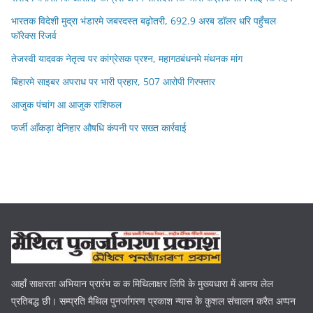
भारतक विदेशी मुद्रा भंडारमे जबरदस्त बढ़ोतरी, 692.9 अरब डॉलर धरि पहुँचल
फॉरेक्स रिजर्व
तेजस्वी यादवक नेतृत्व पर कांग्रेसक प्रश्न, महागठबंधनमे मंथनक मांग
बिहारमे साइबर अपराध पर भारी प्रहार, 507 आरोपी गिरफ्तार
आजुक पंचांग आ आजुक राशिफल
फर्जी आँकड़ा देनिहार औषधि कंपनी पर सख्त कार्रवाई
आहाँ साक्षरता अभियान प्रारंभ क क मिथिलाक्षर लिपि के मुख्यधारा में आनय लेल
प्रतिबद्ध छी। सम्प्रति मैथिल पुनर्जागरण प्रकाश न्यास के कुशल संचालन करैत अप्पन