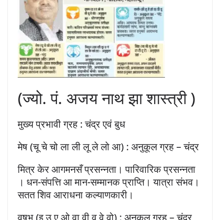
(ज्यो. पं. अजय नाथ झा शास्त्री )
मुख्य प्रभावी ग्रह : चंद्र एवं बुध
मेष (चू चे चो ला ली लू ले लो आ) : अनुकूल ग्रह – चंद्र
मित्र केर आगमनसँ प्रसन्नता। पारिवारिक प्रसन्नता
। धन-संपत्ति आ मान-सम्मानक प्राप्ति। यात्रा संभव।
सतत शिव आराधना कल्याणकारी।
वृषभ (इ उ ए ओ वा वी वू वे वो) : अनुकूल ग्रह – चंद्र