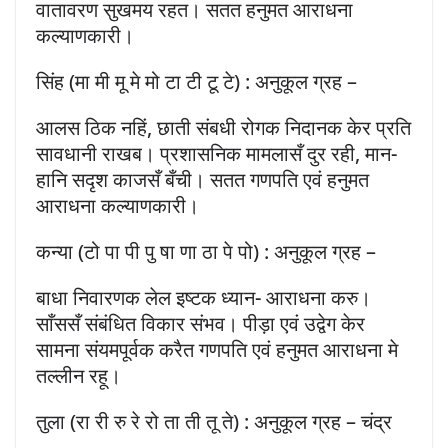
वातावरण सुखमय रहत। सतत हनुमत आराधना
कल्याणकारी।
सिंह (मा मी मू मे मो टा टी टू टे) : अनुकूल ग्रह –
आलस ठिक नहिं, छाती संबधी रोगक निदानक केर प्रति
सावधानी राखब। प्रशासनिक मामलासँ दुर रही, मान-
हानि सदृश काजसँ बँची। सतत गणपति एवं हनुमत
आराधना कल्याणकारी।
कन्या (टो पा पी पु षा णा ठा पे पो) : अनुकूल ग्रह –
बाधा निवारणक लेल इष्टक ध्यान- आराधना करु।
साँससँ संबंधित विकार संभव। पीड़ा एवं उद्वेग केर
सामना संयमपूर्वक करैत गणपति एवं हनुमत आराधना मे
तल्लीन रहू।
तुला (रा री रु रे रो ता ती तू ते) : अनुकूल ग्रह – चंद्र