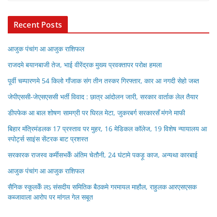
Recent Posts
आजुक पंचांग आ आजुक राशिफल
राजदमे बयानबाजी तेज, भाई वीरेंद्रक मुख्य प्रवक्तापर परोक्ष हमला
पूर्वी चम्पारणमे 54 किलो गाँजाक संग तीन तस्कर गिरफ्तार, कार आ नगदी सेहो जब्त
जेपीएससी-जेएसएससी भर्ती विवाद : छात्र आंदोलन जारी, सरकार वार्ताक लेल तैयार
डीपफेक आ बाल शोषण सामग्री पर घिरल मेटा, जुकरबर्ग सरकारसँ मंगने माफी
बिहार मंत्रिमंडलक 17 प्रस्ताव पर मुहर, 16 मेडिकल कॉलेज, 19 विशेष न्यायालय आ
स्पोर्ट्स साइंस सेंटरक बाट प्रशस्त
सरकारक राजस्व कर्मीसभकेँ अंतिम चेतौनी, 24 घंटामे पकड़ू काज, अन्यथा कारबाई
आजुक पंचांग आ आजुक राशिफल
सैनिक स्कूलकेँ लऽ संसदीय समितिक बैठकमे गरमायल माहौल, राहुलक आरएसएसक
कब्जावाला आरोप पर मांगल गेल सबूत