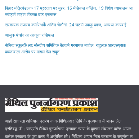
बिहार मंत्रिमंडलक 17 प्रस्ताव पर मुहर, 16 मेडिकल कॉलेज, 19 विशेष न्यायालय आ
स्पोर्ट्स साइंस सेंटरक बाट प्रशस्त
सरकारक राजस्व कर्मीसभकेँ अंतिम चेतौनी, 24 घंटामे पकड़ू काज, अन्यथा कारबाई
आजुक पंचांग आ आजुक राशिफल
सैनिक स्कूलकेँ लऽ संसदीय समितिक बैठकमे गरमायल माहौल, राहुलक आरएसएसक
कब्जावाला आरोप पर मांगल गेल सबूत
आहाँ साक्षरता अभियान प्रारंभ क क मिथिलाक्षर लिपि के मुख्यधारा में आनय लेल
प्रतिबद्ध छी। सम्प्रति मैथिल पुनर्जागरण प्रकाश न्यास के कुशल संचालन करैत अप्पन
कतेक प्रकल्प के पूरा करय में अग्रेषित छी। मिथिला अप्पन निज पहचान के संपूर्णता स