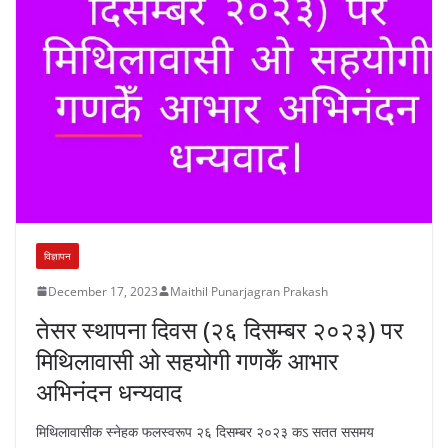
विज्ञापन
December 17, 2023
Maithil Punarjagran Prakash
तेसर स्थापना दिवस (२६ दिसम्बर २०२३) पर
मिथिलावासी ओ सहयोगी गणकेँ आभार
अभिनंदन धन्यवाद
मिथिलावासीक स्नेहक फलस्वरूप २६ दिसम्बर २०२३ कऽ सतत ससमय