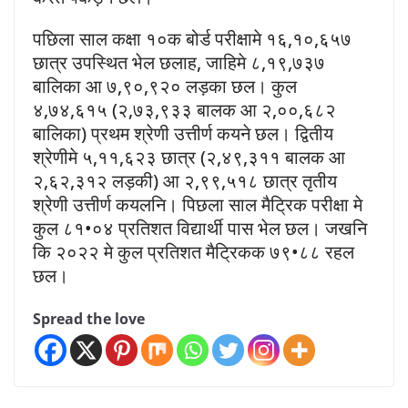
पछिला साल कक्षा १०क बोर्ड परीक्षामे १६,१०,६५७
छात्र उपस्थित भेल छलाह, जाहिमे ८,१९,७३७
बालिका आ ७,९०,९२० लड़का छल। कुल
४,७४,६१५ (२,७३,९३३ बालक आ २,००,६८२
बालिका) प्रथम श्रेणी उत्तीर्ण कयने छल। द्वितीय
श्रेणीमे ५,११,६२३ छात्र (२,४९,३११ बालक आ
२,६२,३१२ लड़की) आ २,९९,५१८ छात्र तृतीय
श्रेणी उत्तीर्ण कयलनि। पिछला साल मैट्रिक परीक्षा मे
कुल ८१•०४ प्रतिशत विद्यार्थी पास भेल छल। जखनि
कि २०२२ मे कुल प्रतिशत मैट्रिकक ७९•८८ रहल
छल।
Spread the love