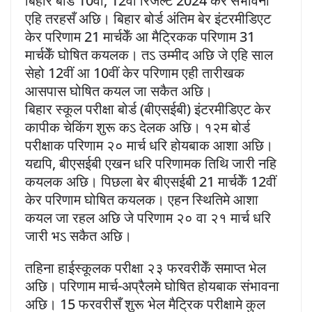
बिहार बोर्ड 10वीं, 12वीं रिजल्ट 2024 केर संभावना
एहि तरहसँ अछि। बिहार बोर्ड अंतिम बेर इंटरमीडिएट
केर परिणाम 21 मार्चकेँ आ मैट्रिकक परिणाम 31
मार्चकेँ घोषित कयलक। तऽ उम्मीद अछि जे एहि साल
सेहो 12वीं आ 10वीं केर परिणाम एही तारीखक
आसपास घोषित कयल जा सकैत अछि।
बिहार स्कूल परीक्षा बोर्ड (बीएसईबी) इंटरमीडिएट केर
कापीक चेकिंग शुरू कऽ देलक अछि। १२म बोर्ड
परीक्षाक परिणाम २० मार्च धरि होयबाक आशा अछि।
यद्यपि, बीएसईबी एखन धरि परिणामक तिथि जारी नहि
कयलक अछि। पिछला बेर बीएसईबी 21 मार्चकेँ 12वीं
केर परिणाम घोषित कयलक। एहन स्थितिमे आशा
कयल जा रहल अछि जे परिणाम २० वा २१ मार्च धरि
जारी भऽ सकैत अछि।
तहिना हाईस्कूलक परीक्षा २३ फरवरीकेँ समाप्त भेल
अछि। परिणाम मार्च-अप्रैलमे घोषित होयबाक संभावना
अछि। 15 फरवरीसँ शुरू भेल मैट्रिक परीक्षामे कुल